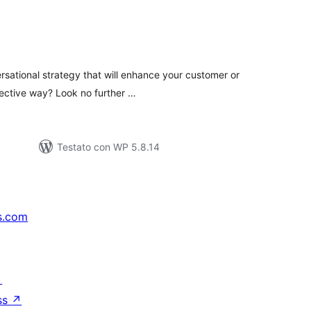
lutazioni
tali
rsational strategy that will enhance your customer or
fective way? Look no further …
Testato con WP 5.8.14
s.com
↗
ss
↗