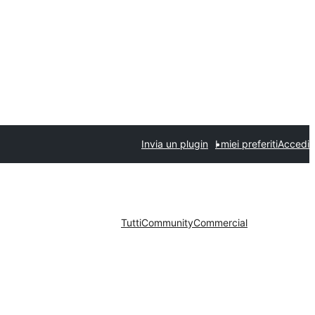
Invia un plugin
I miei preferiti
Accedi
Tutti
Community
Commercial