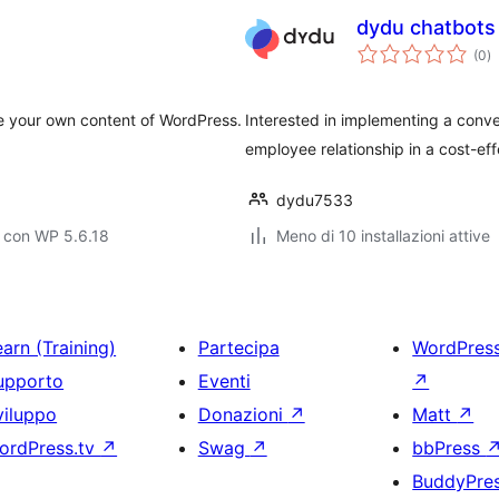
dydu chatbots
va
(0
)
to
ze your own content of WordPress.
Interested in implementing a conve
employee relationship in a cost-ef
dydu7533
 con WP 5.6.18
Meno di 10 installazioni attive
arn (Training)
Partecipa
WordPres
upporto
Eventi
↗
viluppo
Donazioni
↗
Matt
↗
ordPress.tv
↗
Swag
↗
bbPress
BuddyPre