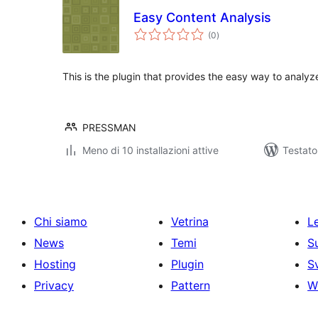
Easy Content Analysis
valutazioni
(0
)
totali
This is the plugin that provides the easy way to analy
PRESSMAN
Meno di 10 installazioni attive
Testato
Chi siamo
Vetrina
Le
News
Temi
S
Hosting
Plugin
S
Privacy
Pattern
W