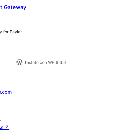
nt Gateway
lutazioni
tali
for Payler
Testato con WP 6.6.6
s.com
↗
ss
↗