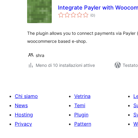
Integrate Payler with Wooco
valutazioni
(0
)
totali
The plugin allows you to connect payments via Payler (
woocommerce based e-shop.
shra
Meno di 10 installazioni attive
Testat
Chi siamo
Vetrina
Le
News
Temi
S
Hosting
Plugin
S
Privacy
Pattern
W