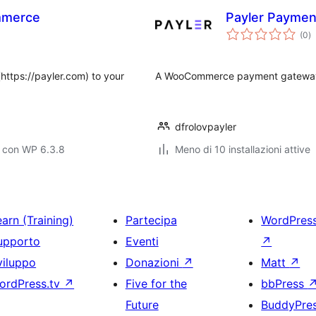
mmerce
Payler Payme
va
(0
)
to
https://payler.com) to your
A WooCommerce payment gateway 
dfrolovpayler
o con WP 6.3.8
Meno di 10 installazioni attive
arn (Training)
Partecipa
WordPres
upporto
Eventi
↗
viluppo
Donazioni
↗
Matt
↗
ordPress.tv
↗
Five for the
bbPress
Future
BuddyPre