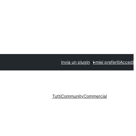
Invia un plugin
I miei preferiti
Accedi
Tutti
Community
Commercial