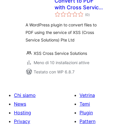
Convert to PDF
with Cross Service
valutazioni
Solutions
(0
)
totali
integration
A WordPress plugin to convert files to
PDF using the service of XSS (Cross
Service Solutions) Pte Ltd
XSS Cross Service Solutions
Meno di 10 installazioni attive
Testato con WP 6.8.7
Chi siamo
Vetrina
News
Temi
Hosting
Plugin
Privacy
Pattern