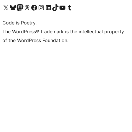
Visita il nostro account X (ex Twitter)
Visita il nostro account Bluesky
Visita il nostro account Mastodon
Visita il nostro account Threads
Visita la nostra pagina Facebook
Visita il nostro account Instagram
Visita il nostro account LinkedIn
Visita il nostro account TikTok
Visita il nostro canale YouTube
Visita il nostro account Tumblr
Code is Poetry.
The WordPress® trademark is the intellectual property
of the WordPress Foundation.