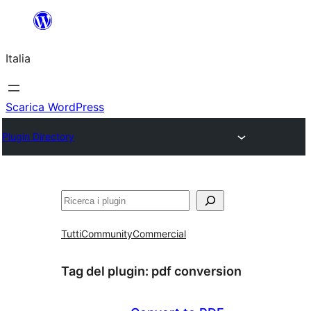
Vai
al
Italia
contenuto
Scarica WordPress
Plugin Directory
Cerca
Tutti
Community
Commercial
Tag del plugin:
pdf conversion