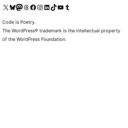
Visita il nostro account X (ex Twitter)
Visita il nostro account Bluesky
Visita il nostro account Mastodon
Visita il nostro account Threads
Visita la nostra pagina Facebook
Visita il nostro account Instagram
Visita il nostro account LinkedIn
Visita il nostro account TikTok
Visita il nostro canale YouTube
Visita il nostro account Tumblr
Code is Poetry.
The WordPress® trademark is the intellectual property
of the WordPress Foundation.