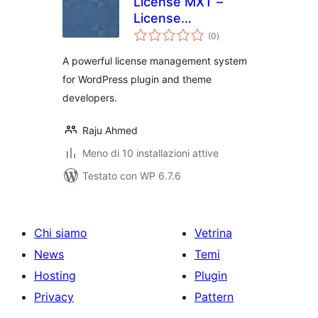
License MXT –
License
valutazioni
Management
(0
)
totali
System
A powerful license management system
for WordPress plugin and theme
developers.
Raju Ahmed
Meno di 10 installazioni attive
Testato con WP 6.7.6
Chi siamo
Vetrina
News
Temi
Hosting
Plugin
Privacy
Pattern