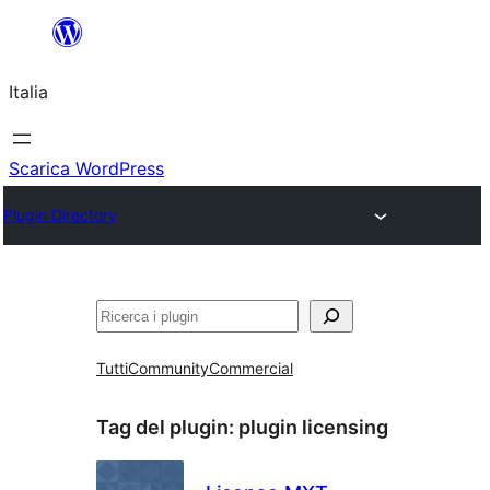
Vai
al
Italia
contenuto
Scarica WordPress
Plugin Directory
Cerca
Tutti
Community
Commercial
Tag del plugin:
plugin licensing