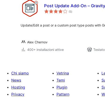
Post Update Add-On – Gravit
valutazioni
(5
)
totali
Update/Edit a post or a custom post type posts with G
Alex Chernov
400+ installazioni attive
Testat
Chi siamo
Vetrina
Le
News
Temi
S
Hosting
Plugin
S
Privacy
Pattern
W