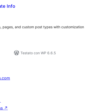
te Info
lutazioni
tali
ts, pages, and custom post types with customization
Testato con WP 6.6.5
s.com
↗
ss
↗