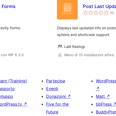
y Forms
Post Last Upda
va
(0
)
to
ravity Forms.
Displays last updated info on pos
options and shortcode support.
Lalit Rastogi
o con WP 6.3.0
Meno di 10 installazioni attive
arn (Training)
Partecipa
WordPres
upporto
Eventi
↗
viluppo
Donazioni
↗
Matt
↗
ordPress.tv
↗
Five for the
bbPress
Future
BuddyPre