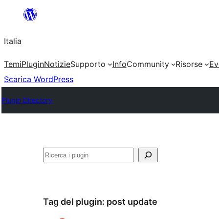
Vai
al
Italia
contenuto
Temi
Plugin
Notizie
Supporto
Info
Community
Risorse
Ev
Scarica WordPress
Plugin Directory
Cerca
Tag del plugin:
post update