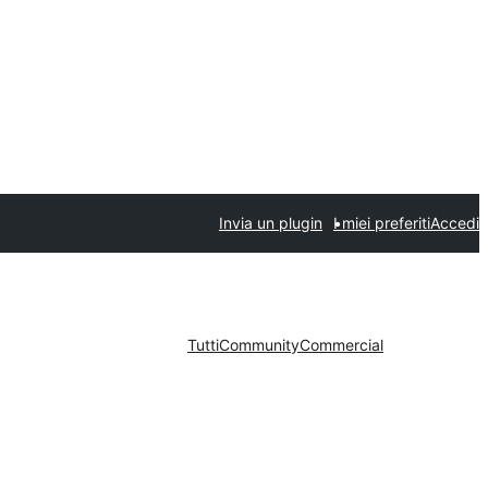
Invia un plugin
I miei preferiti
Accedi
Tutti
Community
Commercial