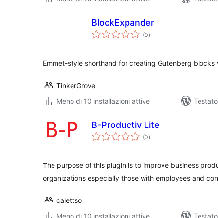
BlockExpander
valutazioni
(0
)
totali
Emmet-style shorthand for creating Gutenberg blocks 
TinkerGrove
Meno di 10 installazioni attive
Testat
B-Productiv Lite
valutazioni
(0
)
totali
The purpose of this plugin is to improve business produ
organizations especially those with employees and con
calettso
Meno di 10 installazioni attive
Testat