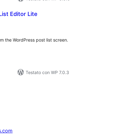
ist Editor Lite
lutazioni
tali
rom the WordPress post list screen.
Testato con WP 7.0.3
s.com