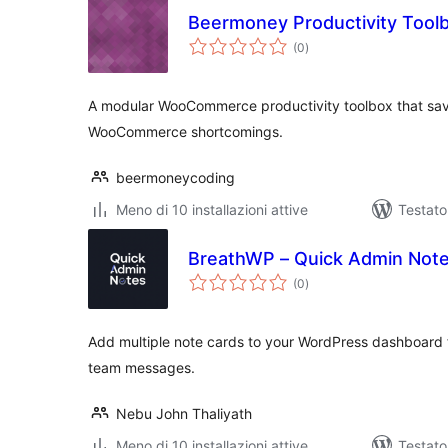
Beermoney Productivity Too
valutazioni
(0
)
totali
A modular WooCommerce productivity toolbox that sa
WooCommerce shortcomings.
beermoneycoding
Meno di 10 installazioni attive
Testato
BreathWP – Quick Admin Not
valutazioni
(0
)
totali
Add multiple note cards to your WordPress dashboard f
team messages.
Nebu John Thaliyath
Meno di 10 installazioni attive
Testat