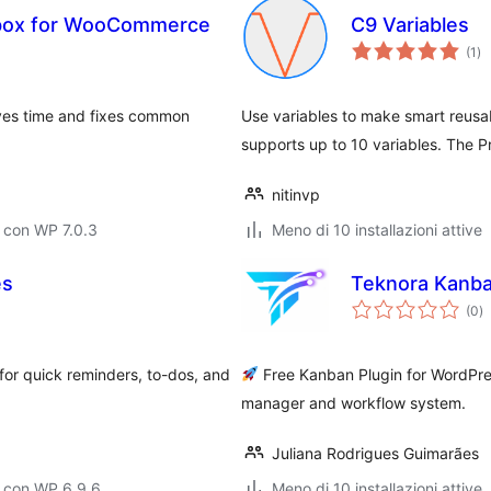
lbox for WooCommerce
C9 Variables
va
(1
)
tot
ves time and fixes common
Use variables to make smart reusabl
supports up to 10 variables. The P
nitinvp
 con WP 7.0.3
Meno di 10 installazioni attive
es
Teknora Kanba
va
(0
)
to
or quick reminders, to-dos, and
Free Kanban Plugin for WordPres
manager and workflow system.
Juliana Rodrigues Guimarães
o con WP 6.9.6
Meno di 10 installazioni attive