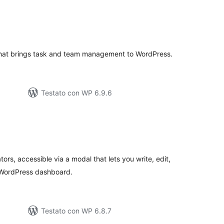
lutazioni
tali
 that brings task and team management to WordPress.
Testato con WP 6.9.6
lutazioni
ali
ors, accessible via a modal that lets you write, edit,
e WordPress dashboard.
Testato con WP 6.8.7