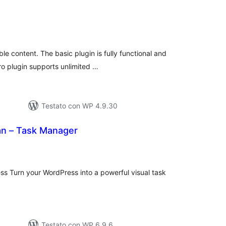
lutazioni
ali
e content. The basic plugin is fully functional and
ro plugin supports unlimited …
Testato con WP 4.9.30
n – Task Manager
lutazioni
tali
s Turn your WordPress into a powerful visual task
Testato con WP 6.9.6