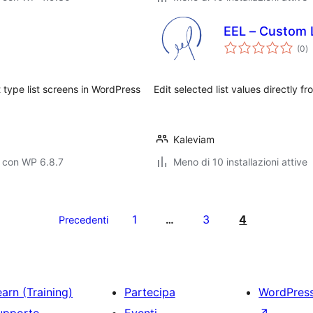
EEL – Custom L
va
(0
)
to
 type list screens in WordPress
Edit selected list values directly f
Kaleviam
 con WP 6.8.7
Meno di 10 installazioni attive
1
3
4
Precedenti
…
arn (Training)
Partecipa
WordPres