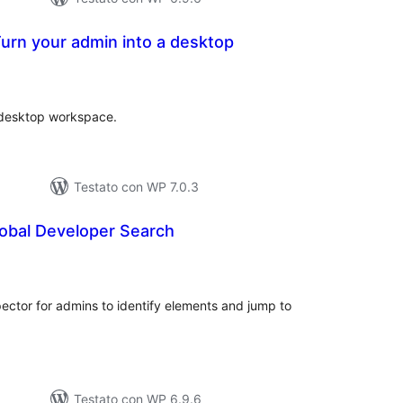
urn your admin into a desktop
lutazioni
tali
 desktop workspace.
Testato con WP 7.0.3
lobal Developer Search
lutazioni
ali
ector for admins to identify elements and jump to
Testato con WP 6.9.6