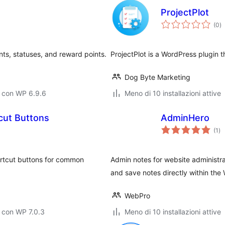
ProjectPlot
va
(0
)
to
s, statuses, and reward points.
ProjectPlot is a WordPress plugin
Dog Byte Marketing
o con WP 6.9.6
Meno di 10 installazioni attive
cut Buttons
AdminHero
va
(1
)
tot
rtcut buttons for common
Admin notes for website administrat
and save notes directly within th
WebPro
 con WP 7.0.3
Meno di 10 installazioni attive