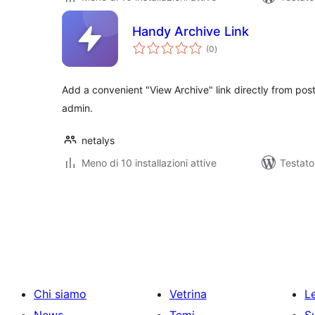
Handy Archive Link
valutazioni
(0
)
totali
Add a convenient "View Archive" link directly from post
admin.
netalys
Meno di 10 installazioni attive
Testato
Paginazione
degli
articoli
Chi siamo
Vetrina
Le