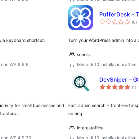
PufferDesk – T
va
(0
)
to
via keyboard shortcut.
Turn your WordPress admin into a
senols
o con WP 6.9.6
Meno di 10 installazioni attive
DevSniper – G
va
(1
)
tot
ctivity for small businesses and
Fast admin search + front-end insp
tractors …
editing.
interestoffice
o con WP 4.9.30
Meno di 10 installazioni attive