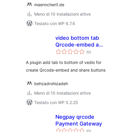
maennchen1.de
Meno di 10 installazioni attive
Testato con WP 6.7.6
video bottom tab
Qrcode-embed and
valutazioni
share buttons
(0
)
totali
A plugin add tab to bottom of vedio for
create Qrcode-embed and share buttons
behzadrohizadeh
Meno di 10 installazioni attive
Testato con WP 5.2.25
Negpay qrcode
Payment Gateway
valutazioni
(0
)