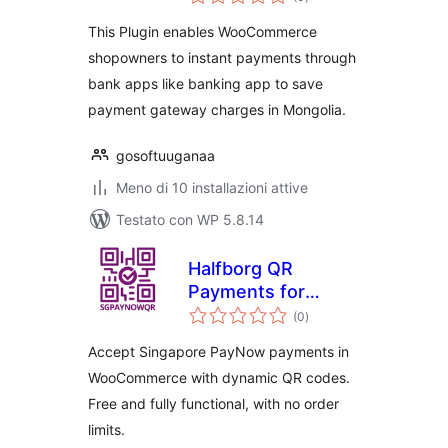
totali
This Plugin enables WooCommerce
shopowners to instant payments through
bank apps like banking app to save
payment gateway charges in Mongolia.
gosoftuuganaa
Meno di 10 installazioni attive
Testato con WP 5.8.14
Halfborg QR
Payments for
valutazioni
PayNow for
(0
)
totali
WooCommerce
Accept Singapore PayNow payments in
WooCommerce with dynamic QR codes.
Free and fully functional, with no order
limits.