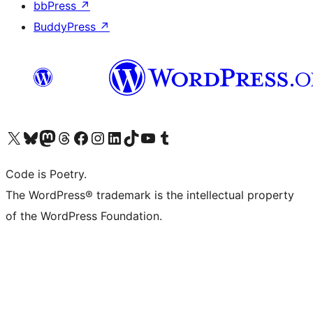
bbPress
↗
BuddyPress
↗
Visita il nostro account X (ex Twitter)
Visita il nostro account Bluesky
Visita il nostro account Mastodon
Visita il nostro account Threads
Visita la nostra pagina Facebook
Visita il nostro account Instagram
Visita il nostro account LinkedIn
Visita il nostro account TikTok
Visita il nostro canale YouTube
Visita il nostro account Tumblr
Code is Poetry.
The WordPress® trademark is the intellectual property
of the WordPress Foundation.