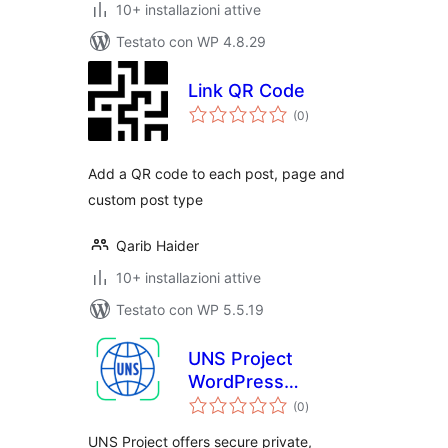
10+ installazioni attive
Testato con WP 4.8.29
Link QR Code
valutazioni
(0
)
totali
Add a QR code to each post, page and
custom post type
Qarib Haider
10+ installazioni attive
Testato con WP 5.5.19
UNS Project
WordPress
valutazioni
Authentication
(0
)
totali
UNS Project offers secure private,