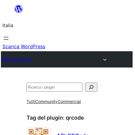
Vai
al
Italia
contenuto
Scarica WordPress
Plugin Directory
Cerca
Tutti
Community
Commercial
Tag del plugin:
qrcode