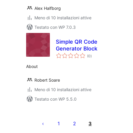
Alex Halfborg
Meno di 10 installazioni attive
Testato con WP 7.0.3
Simple QR Code
Generator Block
valutazioni
(0
)
totali
About
Robert Soare
Meno di 10 installazioni attive
Testato con WP 5.5.0
Paginazione
degli
1
2
3
articoli