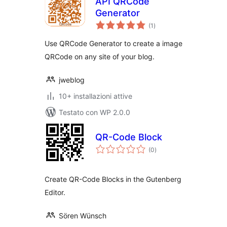
API QRCode
Generator
valutazioni
(1
)
totali
Use QRCode Generator to create a image
QRCode on any site of your blog.
jweblog
10+ installazioni attive
Testato con WP 2.0.0
QR-Code Block
valutazioni
(0
)
totali
Create QR-Code Blocks in the Gutenberg
Editor.
Sören Wünsch