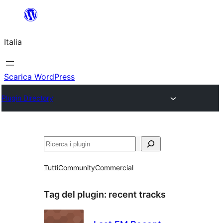
Vai
al
Italia
contenuto
Scarica WordPress
Plugin Directory
Cerca
Tutti
Community
Commercial
Tag del plugin:
recent tracks