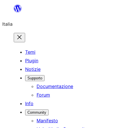
Vai
al
Italia
contenuto
Temi
Plugin
Notizie
Supporto
Documentazione
Forum
Info
Community
Manifesto