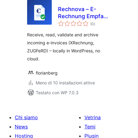
Rechnova – E-
Rechnung Empfang
valutazioni
& Archiv
(0
)
totali
Receive, read, validate and archive
incoming e-invoices (XRechnung,
ZUGFeRD) – locally in WordPress, no
cloud.
florianberg
Meno di 10 installazioni attive
Testato con WP 7.0.3
Chi siamo
Vetrina
News
Temi
Hosting
Plugin