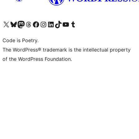
Visita il nostro account X (ex Twitter)
Visita il nostro account Bluesky
Visita il nostro account Mastodon
Visita il nostro account Threads
Visita la nostra pagina Facebook
Visita il nostro account Instagram
Visita il nostro account LinkedIn
Visita il nostro account TikTok
Visita il nostro canale YouTube
Visita il nostro account Tumblr
Code is Poetry.
The WordPress® trademark is the intellectual property
of the WordPress Foundation.