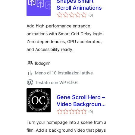
Shapes Smart
Scroll Animations
valutazioni
(0
)
totali
Add high-performance entrance
animations with Smart Grid Delay logic.
Zero dependencies, GPU accelerated,
and Accessibility ready.
lkdsgnr
Meno di 10 installazioni attive
Testato con WP 6.9.6
Gene Scroll Hero –
Video Background
valutazioni
Hero that Plays as
(0
)
totali
You Scroll
Turn your homepage into a scene from a
film. Add a background video that plays