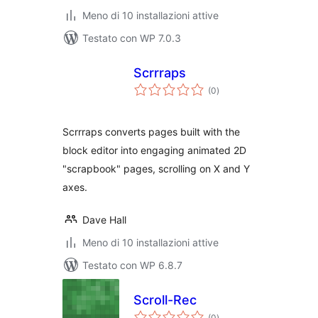
Meno di 10 installazioni attive
Testato con WP 7.0.3
Scrrraps
valutazioni
(0
)
totali
Scrrraps converts pages built with the
block editor into engaging animated 2D
"scrapbook" pages, scrolling on X and Y
axes.
Dave Hall
Meno di 10 installazioni attive
Testato con WP 6.8.7
Scroll-Rec
valutazioni
(0
)