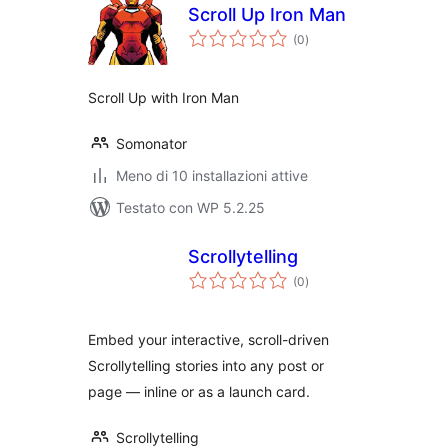
Scroll Up Iron Man
valutazioni
(0
)
totali
Scroll Up with Iron Man
Somonator
Meno di 10 installazioni attive
Testato con WP 5.2.25
Scrollytelling
valutazioni
(0
)
totali
Embed your interactive, scroll-driven
Scrollytelling stories into any post or
page — inline or as a launch card.
Scrollytelling