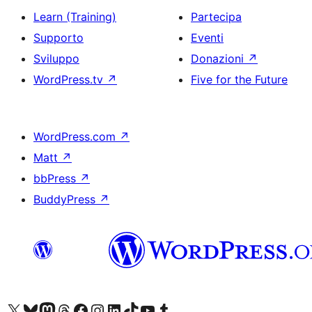
Learn (Training)
Partecipa
Supporto
Eventi
Sviluppo
Donazioni
↗
WordPress.tv
↗
Five for the Future
WordPress.com
↗
Matt
↗
bbPress
↗
BuddyPress
↗
Visita il nostro account X (ex Twitter)
Visita il nostro account Bluesky
Visita il nostro account Mastodon
Visita il nostro account Threads
Visita la nostra pagina Facebook
Visita il nostro account Instagram
Visita il nostro account LinkedIn
Visita il nostro account TikTok
Visita il nostro canale YouTube
Visita il nostro account Tumblr