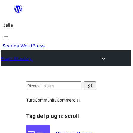
Vai
al
Italia
contenuto
Scarica WordPress
Plugin Directory
Cerca
Tutti
Community
Commercial
Tag del plugin:
scroll