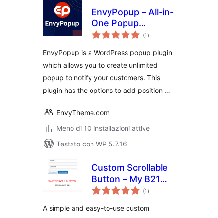
EnvyPopup – All-in-
One Popup
valutazioni
Management
(1
)
totali
WordPress Plugin
EnvyPopup is a WordPress popup plugin
which allows you to create unlimited
popup to notify your customers. This
plugin has the options to add position …
EnvyTheme.com
Meno di 10 installazioni attive
Testato con WP 5.7.16
Custom Scrollable
Button – My B21
valutazioni
Cards
(1
)
totali
A simple and easy-to-use custom