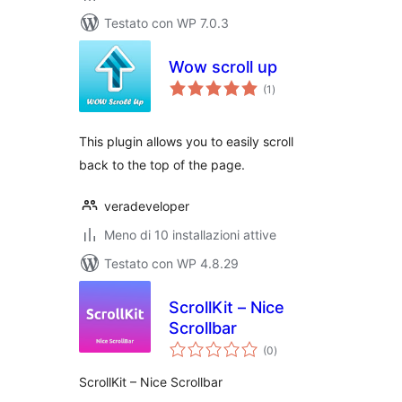
Testato con WP 7.0.3
Wow scroll up
valutazioni
(1
)
totali
This plugin allows you to easily scroll
back to the top of the page.
veradeveloper
Meno di 10 installazioni attive
Testato con WP 4.8.29
ScrollKit – Nice
Scrollbar
valutazioni
(0
)
totali
ScrollKit – Nice Scrollbar