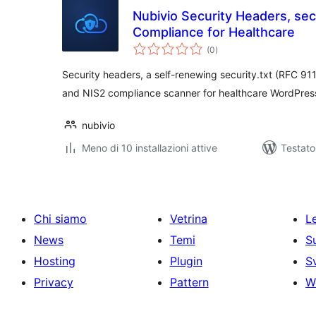
Nubivio Security Headers, secu
Compliance for Healthcare
valutazioni
(0
)
totali
Security headers, a self-renewing security.txt (RFC 9
and NIS2 compliance scanner for healthcare WordPress
nubivio
Meno di 10 installazioni attive
Testato
Chi siamo
Vetrina
Le
News
Temi
S
Hosting
Plugin
S
Privacy
Pattern
W