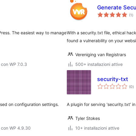
Generate Secur
va
(1
)
tot
Press. The easiest way to manage
With a security.txt file, ethical h
found a vulnerability on your websi
Vereniging van Registrars
 con WP 7.0.3
500+ installazioni attive
security-txt
va
(0
)
to
ased on configuration settings.
A plugin for serving 'security.txt' i
Tyler Stokes
o con WP 4.9.30
10+ installazioni attive