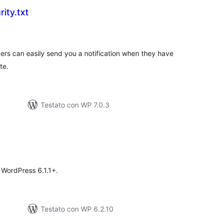
ity.txt
lutazioni
ali
ackers can easily send you a notification when they have
te.
Testato con WP 7.0.3
lutazioni
tali
n WordPress 6.1.1+.
Testato con WP 6.2.10