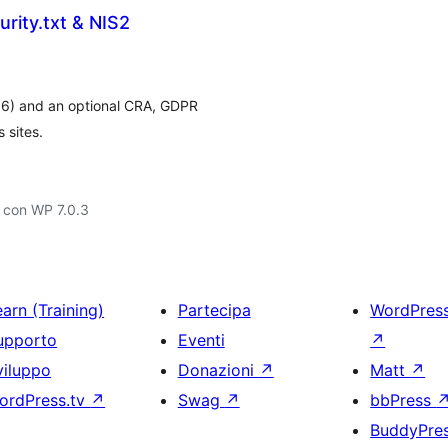
rity.txt & NIS2
116) and an optional CRA, GDPR
 sites.
 con WP 7.0.3
arn (Training)
Partecipa
WordPres
upporto
Eventi
↗
viluppo
Donazioni
↗
Matt
↗
ordPress.tv
↗
Swag
↗
bbPress
BuddyPre