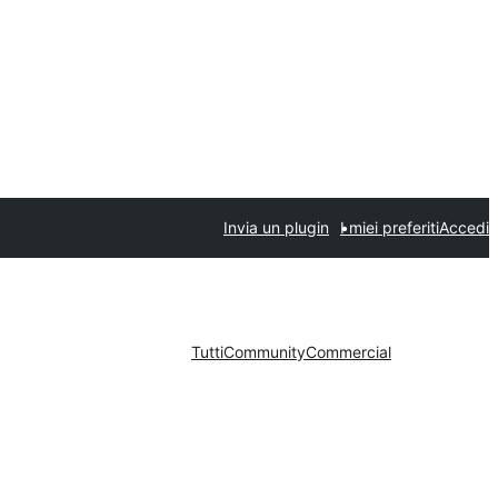
Invia un plugin
I miei preferiti
Accedi
Tutti
Community
Commercial