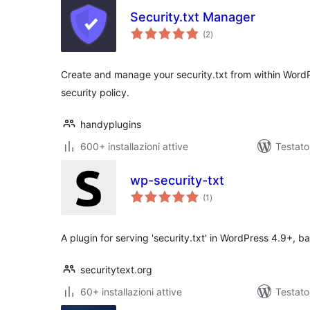
Security.txt Manager
valutazioni
(2
)
totali
Create and manage your security.txt from within Word
security policy.
handyplugins
600+ installazioni attive
Testato
wp-security-txt
valutazioni
(1
)
totali
A plugin for serving 'security.txt' in WordPress 4.9+, b
securitytext.org
60+ installazioni attive
Testat