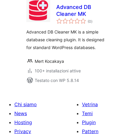
Advanced DB
Cleaner MK
valutazioni
(0
)
totali
Advanced DB Cleaner MK is a simple
database cleaning plugin. It is designed
for standard WordPress databases.
Mert Kocakaya
100+ installazioni attive
Testato con WP 5.8.14
Chi siamo
Vetrina
News
Temi
Hosting
Plugin
Privacy
Pattern