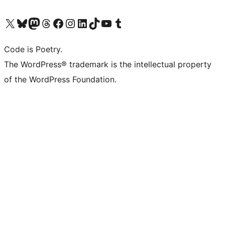
Visita il nostro account X (ex Twitter)
Visita il nostro account Bluesky
Visita il nostro account Mastodon
Visita il nostro account Threads
Visita la nostra pagina Facebook
Visita il nostro account Instagram
Visita il nostro account LinkedIn
Visita il nostro account TikTok
Visita il nostro canale YouTube
Visita il nostro account Tumblr
Code is Poetry.
The WordPress® trademark is the intellectual property
of the WordPress Foundation.