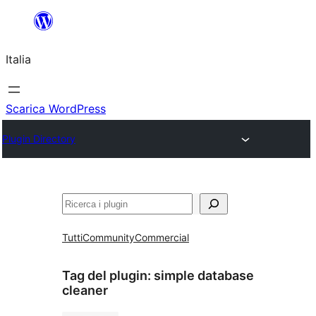
Vai
al
Italia
contenuto
Scarica WordPress
Plugin Directory
Cerca
Tutti
Community
Commercial
Tag del plugin:
simple database
cleaner