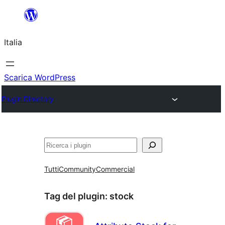
Vai
al
Italia
contenuto
Scarica WordPress
Plugin Directory
Cerca
Tutti
Community
Commercial
Tag del plugin:
stock