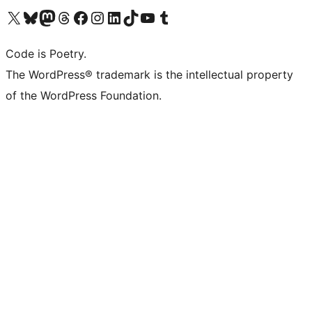
Visita il nostro account X (ex Twitter)
Visita il nostro account Bluesky
Visita il nostro account Mastodon
Visita il nostro account Threads
Visita la nostra pagina Facebook
Visita il nostro account Instagram
Visita il nostro account LinkedIn
Visita il nostro account TikTok
Visita il nostro canale YouTube
Visita il nostro account Tumblr
Code is Poetry.
The WordPress® trademark is the intellectual property
of the WordPress Foundation.