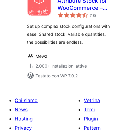
Attribute Stock for
WooCommerce –
valutazioni
Shared Stock &
(18
)
totali
Variable Quantities
Set up complex stock configurations with
(Lite Version)
ease. Shared stock, variable quantities,
the possibilities are endless.
Mewz
2.000+ installazioni attive
Testato con WP 7.0.2
Chi siamo
Vetrina
News
Temi
Hosting
Plugin
Privacy
Pattern