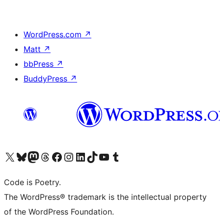
WordPress.com
↗
Matt
↗
bbPress
↗
BuddyPress
↗
Visita il nostro account X (ex Twitter)
Visita il nostro account Bluesky
Visita il nostro account Mastodon
Visita il nostro account Threads
Visita la nostra pagina Facebook
Visita il nostro account Instagram
Visita il nostro account LinkedIn
Visita il nostro account TikTok
Visita il nostro canale YouTube
Visita il nostro account Tumblr
Code is Poetry.
The WordPress® trademark is the intellectual property
of the WordPress Foundation.