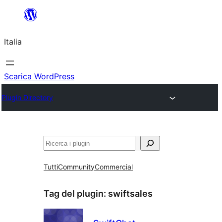
Vai
al
Italia
contenuto
Scarica WordPress
Plugin Directory
Cerca
Tutti
Community
Commercial
Tag del plugin:
swiftsales