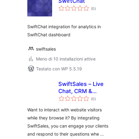
SwiftChat
valutazioni
(0
)
totali
SwiftChat integration for analytics in
SwiftChat dashboard
swiftsales
Meno di 10 installazioni attive
Testato con WP 5.5.19
SwiftSales – Live
Chat, CRM &
valutazioni
Analytics
(0
)
totali
Want to interact with website visitors
while they browse it? By integrating
SwiftSales, you can engage your clients
and respond to their questions whe …