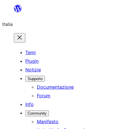
Vai
al
Italia
contenuto
Temi
Plugin
Notizie
Supporto
Documentazione
Forum
Info
Community
Manifesto