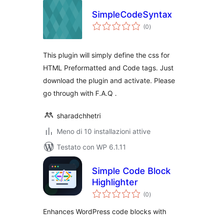
SimpleCodeSyntax
valutazioni
(0
)
totali
This plugin will simply define the css for
HTML Preformatted and Code tags. Just
download the plugin and activate. Please
go through with F.A.Q .
sharadchhetri
Meno di 10 installazioni attive
Testato con WP 6.1.11
Simple Code Block
Highlighter
valutazioni
(0
)
totali
Enhances WordPress code blocks with