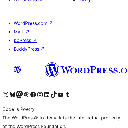
WordPress.com
↗
Matt
↗
bbPress
↗
BuddyPress
↗
Visita il nostro account X (ex Twitter)
Visita il nostro account Bluesky
Visita il nostro account Mastodon
Visita il nostro account Threads
Visita la nostra pagina Facebook
Visita il nostro account Instagram
Visita il nostro account LinkedIn
Visita il nostro account TikTok
Visita il nostro canale YouTube
Visita il nostro account Tumblr
Code is Poetry.
The WordPress® trademark is the intellectual property
of the WordPress Foundation.