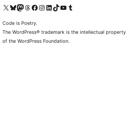
Visita il nostro account X (ex Twitter)
Visita il nostro account Bluesky
Visita il nostro account Mastodon
Visita il nostro account Threads
Visita la nostra pagina Facebook
Visita il nostro account Instagram
Visita il nostro account LinkedIn
Visita il nostro account TikTok
Visita il nostro canale YouTube
Visita il nostro account Tumblr
Code is Poetry.
The WordPress® trademark is the intellectual property
of the WordPress Foundation.