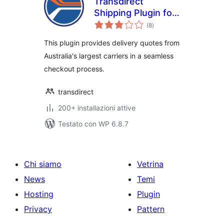
Transdirect
Shipping Plugin for
valutazioni
Woocommerce
(8
)
totali
This plugin provides delivery quotes from
Australia's largest carriers in a seamless
checkout process.
transdirect
200+ installazioni attive
Testato con WP 6.8.7
Chi siamo
Vetrina
News
Temi
Hosting
Plugin
Privacy
Pattern