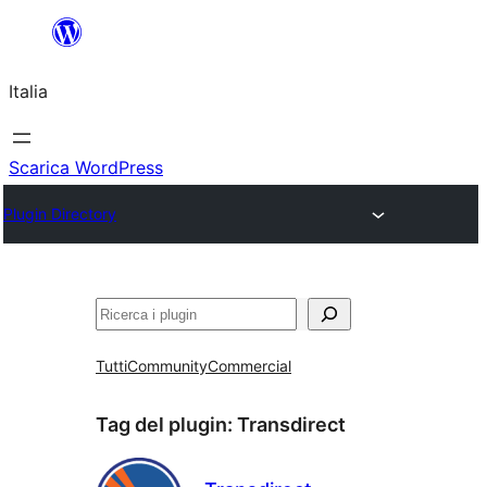
Vai
al
Italia
contenuto
Scarica WordPress
Plugin Directory
Cerca
Tutti
Community
Commercial
Tag del plugin:
Transdirect