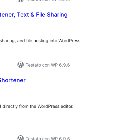
ener, Text & File Sharing
lutazioni
tali
sharing, and file hosting into WordPress.
Testato con WP 6.9.6
Shortener
lutazioni
tali
 directly from the WordPress editor.
Testato con WP 6.9.6