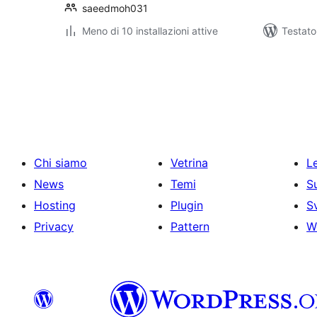
saeedmoh031
Meno di 10 installazioni attive
Testat
Paginazione
degli
articoli
Chi siamo
Vetrina
Le
News
Temi
S
Hosting
Plugin
S
Privacy
Pattern
W