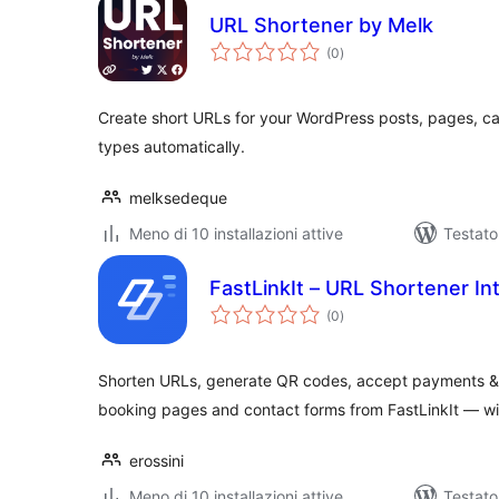
URL Shortener by Melk
valutazioni
(0
)
totali
Create short URLs for your WordPress posts, pages, ca
types automatically.
melksedeque
Meno di 10 installazioni attive
Testat
FastLinkIt – URL Shortener In
valutazioni
(0
)
totali
Shorten URLs, generate QR codes, accept payments &
booking pages and contact forms from FastLinkIt — wit
erossini
Meno di 10 installazioni attive
Testato