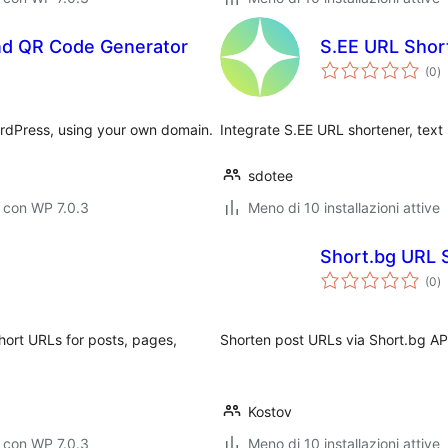
nd QR Code Generator
S.EE URL Short
va
(0
)
to
rdPress, using your own domain.
Integrate S.EE URL shortener, text 
sdotee
 con WP 7.0.3
Meno di 10 installazioni attive
Short.bg URL 
va
(0
)
to
short URLs for posts, pages,
Shorten post URLs via Short.bg API
Kostov
 con WP 7.0.3
Meno di 10 installazioni attive