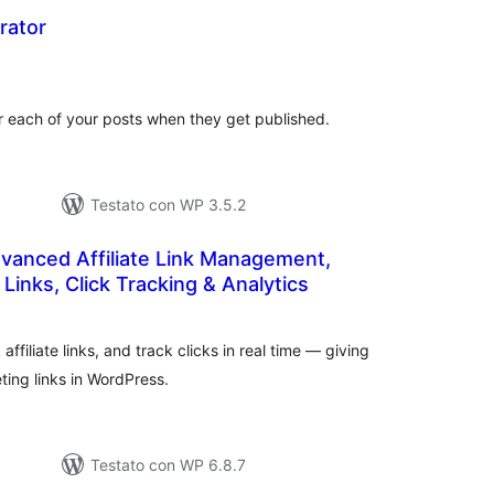
rator
lutazioni
ali
for each of your posts when they get published.
Testato con WP 3.5.2
Advanced Affiliate Link Management,
Links, Click Tracking & Analytics
lutazioni
tali
filiate links, and track clicks in real time — giving
eting links in WordPress.
Testato con WP 6.8.7