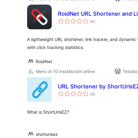
RoidNet URL Shortener and Li
valutazioni
(0
)
totali
A lightweight URL shortener, link tracker, and dynamic
with click tracking statistics.
RoidNet
Meno di 10 installazioni attive
Testato
URL Shortener by ShortUrlsE
valutazioni
(0
)
totali
What is ShortUrlsEZ?
shorturlsez