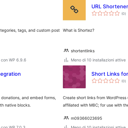
URL Shortener
va
(0
)
to
tegories, tags, and custom post
What is Shortez?
shortentlinks
o con WP 6.9.6
Meno di 10 installazioni attive
tegration
va
(0
)
to
 donations, and embed forms,
Create short links from WordPress 
h native blocks.
affiliated with M8C; for use with t
m09366023695
 con WP 7.0.3
Meno di 10 installazioni attive