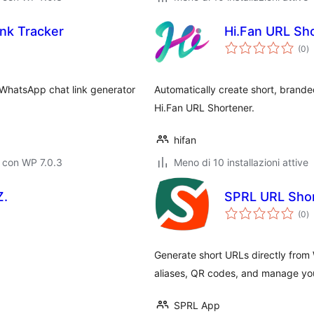
nk Tracker
Hi.Fan URL Sh
va
(0
)
to
 WhatsApp chat link generator
Automatically create short, brand
Hi.Fan URL Shortener.
hifan
 con WP 7.0.3
Meno di 10 installazioni attive
Z.
SPRL URL Sho
va
(0
)
to
Generate short URLs directly from
aliases, QR codes, and manage yo
SPRL App