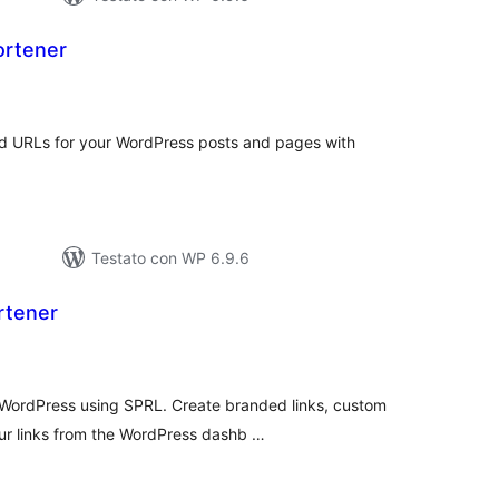
ortener
lutazioni
tali
ed URLs for your WordPress posts and pages with
Testato con WP 6.9.6
rtener
lutazioni
tali
 WordPress using SPRL. Create branded links, custom
ur links from the WordPress dashb …