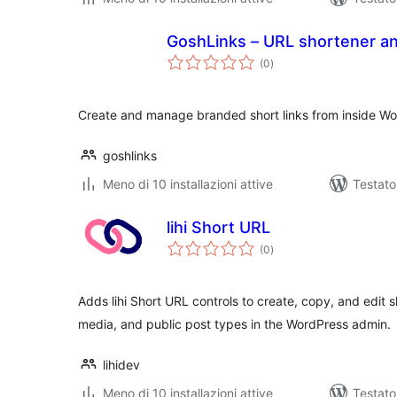
GoshLinks – URL shortener a
valutazioni
(0
)
totali
Create and manage branded short links from inside Wo
goshlinks
Meno di 10 installazioni attive
Testato
lihi Short URL
valutazioni
(0
)
totali
Adds lihi Short URL controls to create, copy, and edit 
media, and public post types in the WordPress admin.
lihidev
Meno di 10 installazioni attive
Testato