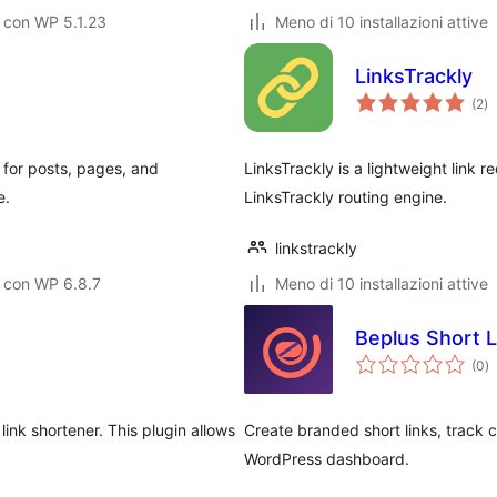
 con WP 5.1.23
Meno di 10 installazioni attive
LinksTrackly
va
(2
)
to
for posts, pages, and
LinksTrackly is a lightweight link r
e.
LinksTrackly routing engine.
linkstrackly
 con WP 6.8.7
Meno di 10 installazioni attive
Beplus Short L
va
(0
)
to
ink shortener. This plugin allows
Create branded short links, track 
WordPress dashboard.