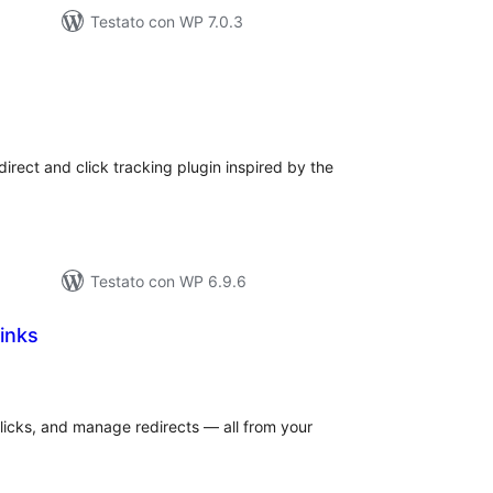
Testato con WP 7.0.3
lutazioni
tali
edirect and click tracking plugin inspired by the
Testato con WP 6.9.6
inks
lutazioni
tali
clicks, and manage redirects — all from your