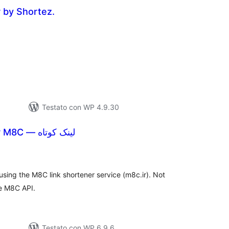
 by Shortez.
lutazioni
tali
Testato con WP 4.9.30
Short Links for M8C — لینک کوتاه
lutazioni
tali
using the M8C link shortener service (m8c.ir). Not
he M8C API.
Testato con WP 6.9.6