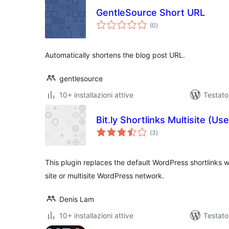
GentleSource Short URL
valutazioni
(0
)
totali
Automatically shortens the blog post URL.
gentlesource
10+ installazioni attive
Testato
Bit.ly Shortlinks Multisite (U
valutazioni
(3
)
totali
This plugin replaces the default WordPress shortlinks wit
site or multisite WordPress network.
Denis Lam
10+ installazioni attive
Testato