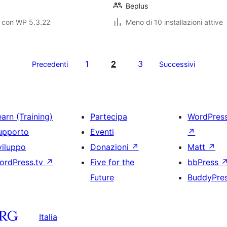
Beplus
o con WP 5.3.22
Meno di 10 installazioni attive
1
2
3
Precedenti
Successivi
arn (Training)
Partecipa
WordPres
upporto
Eventi
↗
viluppo
Donazioni
↗
Matt
↗
ordPress.tv
↗
Five for the
bbPress
Future
BuddyPre
Italia