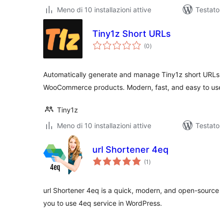
Meno di 10 installazioni attive
Testato
Tiny1z Short URLs
valutazioni
(0
)
totali
Automatically generate and manage Tiny1z short URLs 
WooCommerce products. Modern, fast, and easy to us
Tiny1z
Meno di 10 installazioni attive
Testato
url Shortener 4eq
valutazioni
(1
)
totali
url Shortener 4eq is a quick, modern, and open-source l
you to use 4eq service in WordPress.