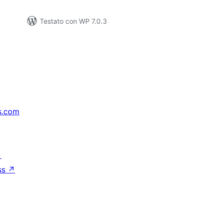
Testato con WP 7.0.3
s.com
↗
ss
↗