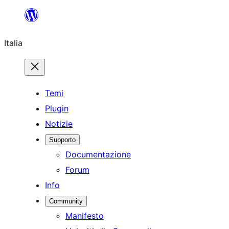
Vai
al
Italia
contenuto
Temi
Plugin
Notizie
Supporto
Documentazione
Forum
Info
Community
Manifesto