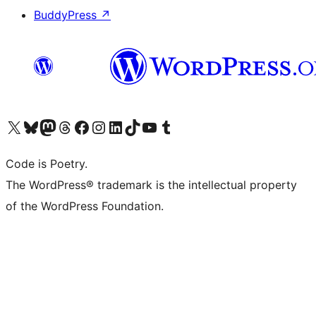
BuddyPress
↗
Visita il nostro account X (ex Twitter)
Visita il nostro account Bluesky
Visita il nostro account Mastodon
Visita il nostro account Threads
Visita la nostra pagina Facebook
Visita il nostro account Instagram
Visita il nostro account LinkedIn
Visita il nostro account TikTok
Visita il nostro canale YouTube
Visita il nostro account Tumblr
Code is Poetry.
The WordPress® trademark is the intellectual property
of the WordPress Foundation.