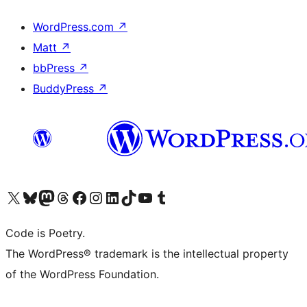
WordPress.com
↗
Matt
↗
bbPress
↗
BuddyPress
↗
Visita il nostro account X (ex Twitter)
Visita il nostro account Bluesky
Visita il nostro account Mastodon
Visita il nostro account Threads
Visita la nostra pagina Facebook
Visita il nostro account Instagram
Visita il nostro account LinkedIn
Visita il nostro account TikTok
Visita il nostro canale YouTube
Visita il nostro account Tumblr
Code is Poetry.
The WordPress® trademark is the intellectual property
of the WordPress Foundation.