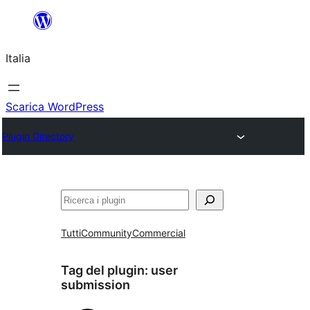
Vai
al
Italia
contenuto
Scarica WordPress
Plugin Directory
Cerca
Tutti
Community
Commercial
Tag del plugin:
user
submission