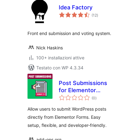
Idea Factory
valutazioni
(12
)
totali
Front end submission and voting system.
Nick Haskins
100+ installazioni attive
Testato con WP 4.3.34
Post Submissions
for Elementor
valutazioni
Forms
(0
)
totali
Allow users to submit WordPress posts
directly from Elementor Forms. Easy
setup, flexible, and developer-friendly.
add-ons.org