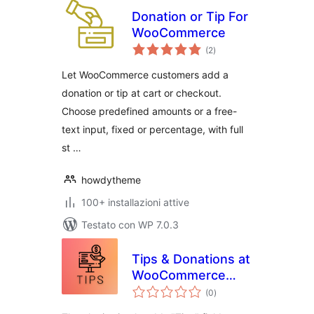
Donation or Tip For
WooCommerce
valutazioni
(2
)
totali
Let WooCommerce customers add a
donation or tip at cart or checkout.
Choose predefined amounts or a free-
text input, fixed or percentage, with full
st …
howdytheme
100+ installazioni attive
Testato con WP 7.0.3
Tips & Donations at
WooCommerce
valutazioni
Checkout
(0
)
totali