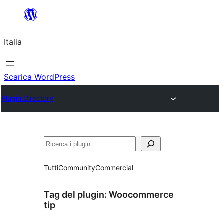
Vai
al
Italia
contenuto
Scarica WordPress
Plugin Directory
Cerca
Tutti
Community
Commercial
Tag del plugin:
Woocommerce
tip