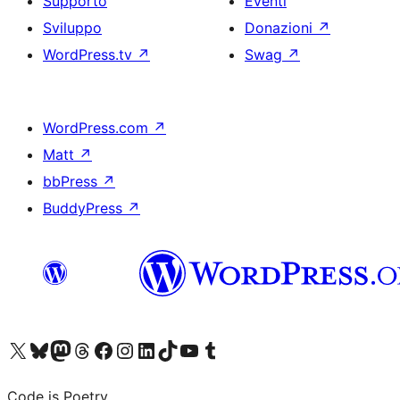
Supporto
Eventi
Sviluppo
Donazioni
↗
WordPress.tv
↗
Swag
↗
WordPress.com
↗
Matt
↗
bbPress
↗
BuddyPress
↗
Visita il nostro account X (ex Twitter)
Visita il nostro account Bluesky
Visita il nostro account Mastodon
Visita il nostro account Threads
Visita la nostra pagina Facebook
Visita il nostro account Instagram
Visita il nostro account LinkedIn
Visita il nostro account TikTok
Visita il nostro canale YouTube
Visita il nostro account Tumblr
Code is Poetry.