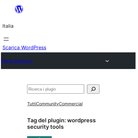
Vai
al
Italia
contenuto
Scarica WordPress
Plugin Directory
Cerca
Tutti
Community
Commercial
Tag del plugin:
wordpress
security tools