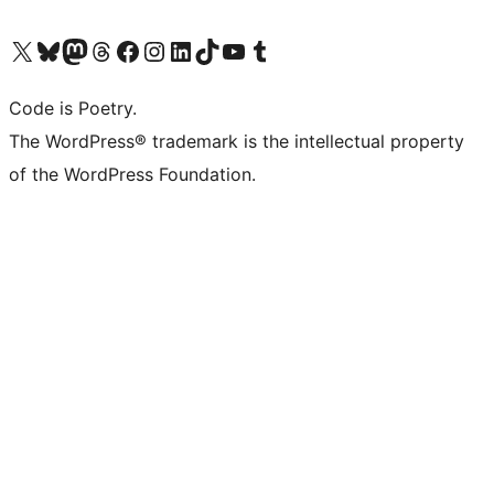
Visita il nostro account X (ex Twitter)
Visita il nostro account Bluesky
Visita il nostro account Mastodon
Visita il nostro account Threads
Visita la nostra pagina Facebook
Visita il nostro account Instagram
Visita il nostro account LinkedIn
Visita il nostro account TikTok
Visita il nostro canale YouTube
Visita il nostro account Tumblr
Code is Poetry.
The WordPress® trademark is the intellectual property
of the WordPress Foundation.