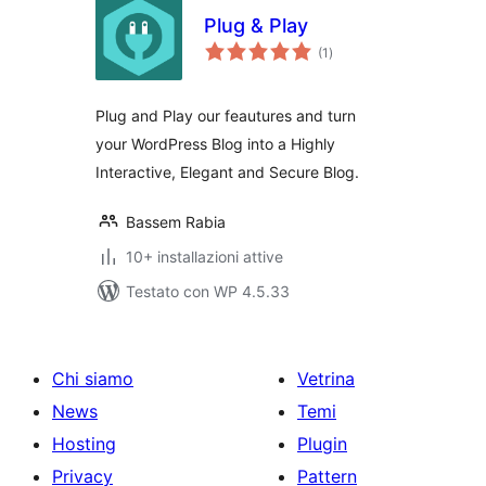
Plug & Play
valutazioni
(1
)
totali
Plug and Play our feautures and turn
your WordPress Blog into a Highly
Interactive, Elegant and Secure Blog.
Bassem Rabia
10+ installazioni attive
Testato con WP 4.5.33
Chi siamo
Vetrina
News
Temi
Hosting
Plugin
Privacy
Pattern