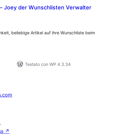
– Joey der Wunschlisten Verwalter
lutazioni
tali
keit, beliebige Artikel auf ihre Wunschliste beim
Testato con WP 4.3.34
s.com
↗
ss
↗