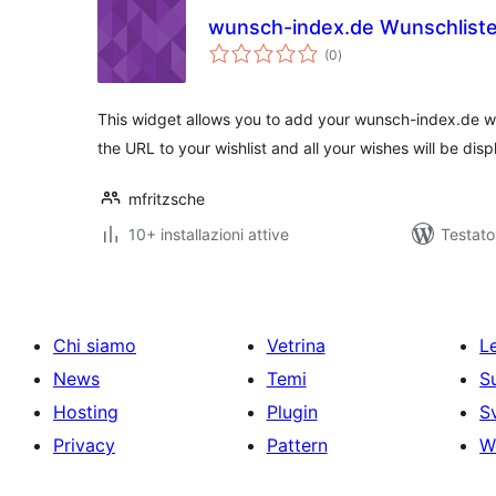
wunsch-index.de Wunschlist
valutazioni
(0
)
totali
This widget allows you to add your wunsch-index.de wis
the URL to your wishlist and all your wishes will be dis
mfritzsche
10+ installazioni attive
Testat
Chi siamo
Vetrina
Le
News
Temi
S
Hosting
Plugin
S
Privacy
Pattern
W