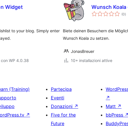
en Widget
Wunsch Koala 
va
(0
)
to
hlist to your blog. Simply enter
Biete deinen Besuchern die Möglich
played.
Wunsch Koala zu setzen.
JonasBreuer
o con WP 4.0.38
10+ installazioni attive
arn (Training)
Partecipa
WordPres
upporto
Eventi
↗
viluppo
Donazioni
↗
Matt
↗
ordPress.tv
↗
Five for the
bbPress
Future
BuddyPre