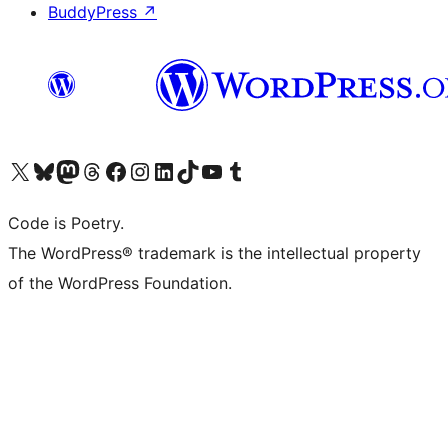
BuddyPress
↗
Visita il nostro account X (ex Twitter)
Visita il nostro account Bluesky
Visita il nostro account Mastodon
Visita il nostro account Threads
Visita la nostra pagina Facebook
Visita il nostro account Instagram
Visita il nostro account LinkedIn
Visita il nostro account TikTok
Visita il nostro canale YouTube
Visita il nostro account Tumblr
Code is Poetry.
The WordPress® trademark is the intellectual property
of the WordPress Foundation.