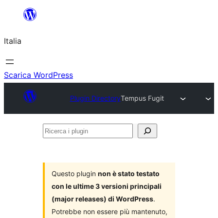
Vai
al
Italia
contenuto
Scarica WordPress
Plugin Directory
Tempus Fugit
Ricerca
i
plugin
Questo plugin
non è stato testato
con le ultime 3 versioni principali
(major releases) di WordPress
.
Potrebbe non essere più mantenuto,