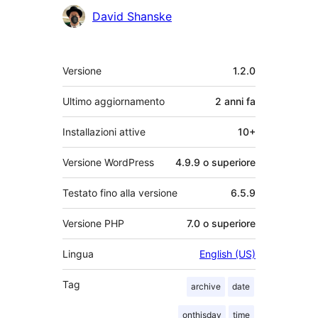
Collaboratori
David Shanske
Meta
Versione
1.2.0
Ultimo aggiornamento
2 anni
fa
Installazioni attive
10+
Versione WordPress
4.9.9 o superiore
Testato fino alla versione
6.5.9
Versione PHP
7.0 o superiore
Lingua
English (US)
Tag
archive
date
onthisday
time