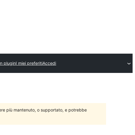
un plugin
I miei preferiti
Accedi
ere più mantenuto, o supportato, e potrebbe