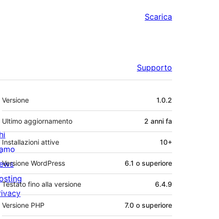
Scarica
Supporto
Meta
Versione
1.0.2
Ultimo aggiornamento
2 anni
fa
hi
Installazioni attive
10+
iamo
ews
Versione WordPress
6.1 o superiore
osting
Testato fino alla versione
6.4.9
rivacy
Versione PHP
7.0 o superiore