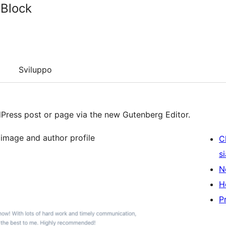
 Block
Sviluppo
dPress post or page via the new Gutenberg Editor.
 image and author profile
C
s
N
H
P