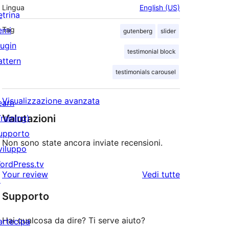
Lingua
English (US)
etrina
emi
Tag
gutenberg
slider
lugin
testimonial block
attern
testimonials carousel
Visualizzazione avanzata
earn
Valutazioni
Training)
upporto
Non sono state ancora inviate recensioni.
viluppo
ordPress.tv
le
Your review
Vedi tutte
↗
recensioni
Supporto
Hai qualcosa da dire? Ti serve aiuto?
artecipa