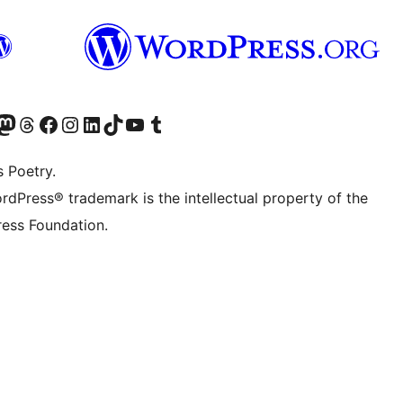
t X (ex Twitter)
ostro account Bluesky
sita il nostro account Mastodon
Visita il nostro account Threads
Visita la nostra pagina Facebook
Visita il nostro account Instagram
Visita il nostro account LinkedIn
Visita il nostro account TikTok
Visita il nostro canale YouTube
Visita il nostro account Tumblr
s Poetry.
rdPress® trademark is the intellectual property of the
ess Foundation.