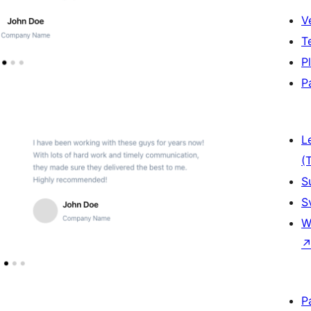
V
T
P
P
L
(
S
S
W
P