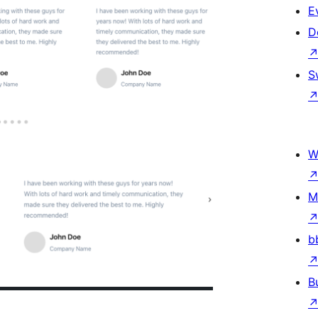
E
D
S
W
M
b
B