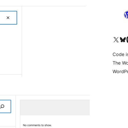
Visita il nostro accoun
Visita il n
Vi
Code i
The Wo
WordPr