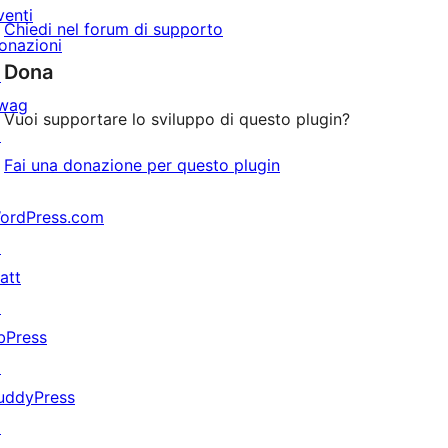
venti
Chiedi nel forum di supporto
onazioni
Dona
↗
wag
Vuoi supportare lo sviluppo di questo plugin?
↗
Fai una donazione per questo plugin
ordPress.com
↗
att
↗
bPress
↗
uddyPress
↗