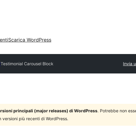
enti
Scarica WordPress
y
Testimonial Carousel Block
Invia 
versioni principali (major releases) di WordPress
. Potrebbe non ess
n versioni più recenti di WordPress.