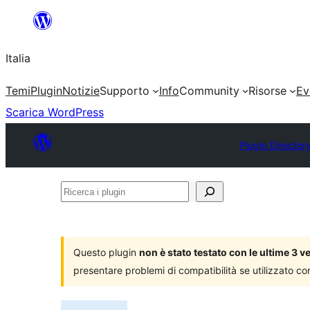
Vai
al
Italia
contenuto
Temi
Plugin
Notizie
Supporto
Info
Community
Risorse
Ev
Scarica WordPress
Plugin Director
Ricerca
i
plugin
Questo plugin
non è stato testato con le ultime 3 
presentare problemi di compatibilità se utilizzato co