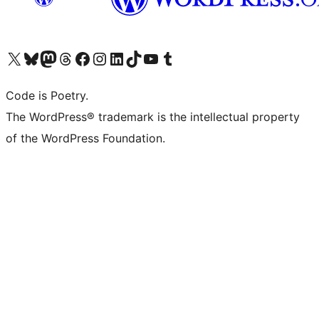
Visita il nostro account X (ex Twitter)
Visita il nostro account Bluesky
Visita il nostro account Mastodon
Visita il nostro account Threads
Visita la nostra pagina Facebook
Visita il nostro account Instagram
Visita il nostro account LinkedIn
Visita il nostro account TikTok
Visita il nostro canale YouTube
Visita il nostro account Tumblr
Code is Poetry.
The WordPress® trademark is the intellectual property
of the WordPress Foundation.