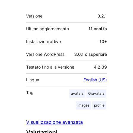
Meta
Versione
0.2.1
Ultimo aggiornamento
11 anni
fa
Installazioni attive
10+
Versione WordPress
3.0.1 o superiore
Testato fino alla versione
4.2.39
Lingua
English (US)
Tag
avatars
Gravatars
images
profile
Visualizzazione avanzata
Valutazioni