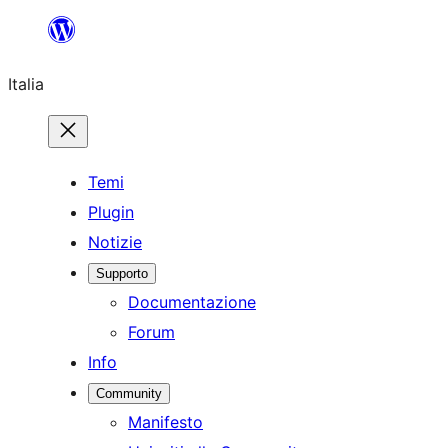
Vai
al
Italia
contenuto
Temi
Plugin
Notizie
Supporto
Documentazione
Forum
Info
Community
Manifesto