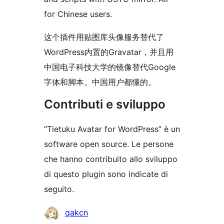
for Chinese users.
这个插件用贴图库头像服务替代了
WordPress内置的Gravatar，并且用
中国电子科技大学的镜像替代Google
字体和脚本。中国用户都懂的。
Contributi e sviluppo
“Tietuku Avatar for WordPress” è un
software open source. Le persone
che hanno contribuito allo sviluppo
di questo plugin sono indicate di
seguito.
Collaboratori
qakcn