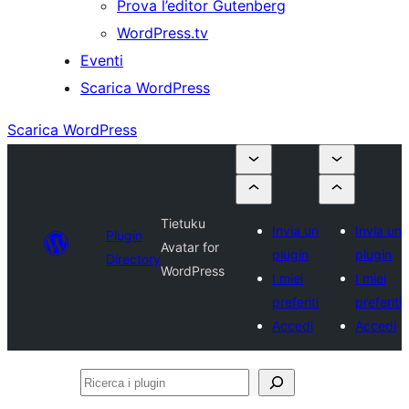
Prova l’editor Gutenberg
WordPress.tv
Eventi
Scarica WordPress
Scarica WordPress
Tietuku
Invia un
Invia un
Plugin
Avatar for
plugin
plugin
Directory
WordPress
I miei
I miei
preferiti
preferiti
Accedi
Accedi
Ricerca