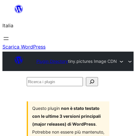
Vai
al
Italia
contenuto
Scarica WordPress
Plugin Directory
tiny.pictures Image CDN
Ricerca
i
plugin
Questo plugin
non è stato testato
con le ultime 3 versioni principali
(major releases) di WordPress
.
Potrebbe non essere più mantenuto,