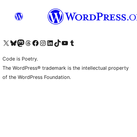
Visita il nostro account X (ex Twitter)
Visita il nostro account Bluesky
Visita il nostro account Mastodon
Visita il nostro account Threads
Visita la nostra pagina Facebook
Visita il nostro account Instagram
Visita il nostro account LinkedIn
Visita il nostro account TikTok
Visita il nostro canale YouTube
Visita il nostro account Tumblr
Code is Poetry.
The WordPress® trademark is the intellectual property
of the WordPress Foundation.