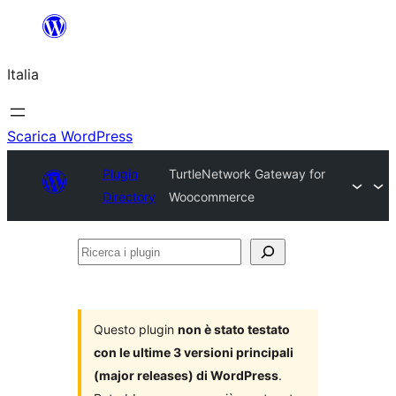
Vai
al
Italia
contenuto
Scarica WordPress
Plugin
TurtleNetwork Gateway for
Directory
Woocommerce
Ricerca
i
plugin
Questo plugin
non è stato testato
con le ultime 3 versioni principali
(major releases) di WordPress
.