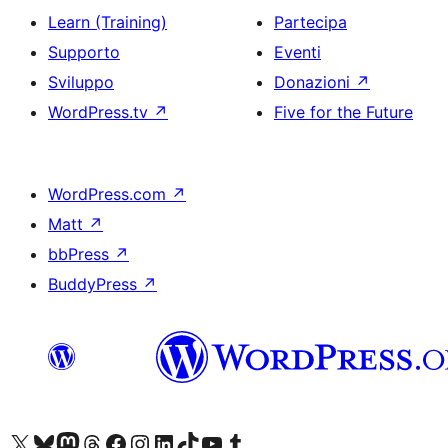
Learn (Training)
Partecipa
Supporto
Eventi
Sviluppo
Donazioni
↗
WordPress.tv
↗
Five for the Future
WordPress.com
↗
Matt
↗
bbPress
↗
BuddyPress
↗
Visita il nostro account X (ex Twitter)
Visita il nostro account Bluesky
Visita il nostro account Mastodon
Visita il nostro account Threads
Visita la nostra pagina Facebook
Visita il nostro account Instagram
Visita il nostro account LinkedIn
Visita il nostro account TikTok
Visita il nostro canale YouTube
Visita il nostro account Tumblr