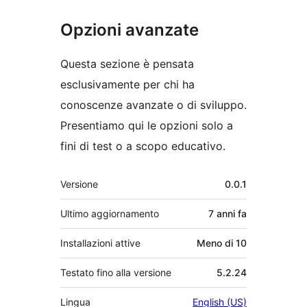
Opzioni avanzate
Questa sezione è pensata
esclusivamente per chi ha
conoscenze avanzate o di sviluppo.
Presentiamo qui le opzioni solo a
fini di test o a scopo educativo.
Meta
Versione
0.0.1
Ultimo aggiornamento
7 anni
fa
Installazioni attive
Meno di 10
Testato fino alla versione
5.2.24
Lingua
English (US)