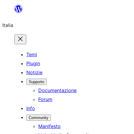
Vai
al
Italia
contenuto
Temi
Plugin
Notizie
Supporto
Documentazione
Forum
Info
Community
Manifesto