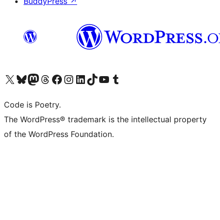
BuddyPress
↗
Visita il nostro account X (ex Twitter)
Visita il nostro account Bluesky
Visita il nostro account Mastodon
Visita il nostro account Threads
Visita la nostra pagina Facebook
Visita il nostro account Instagram
Visita il nostro account LinkedIn
Visita il nostro account TikTok
Visita il nostro canale YouTube
Visita il nostro account Tumblr
Code is Poetry.
The WordPress® trademark is the intellectual property
of the WordPress Foundation.