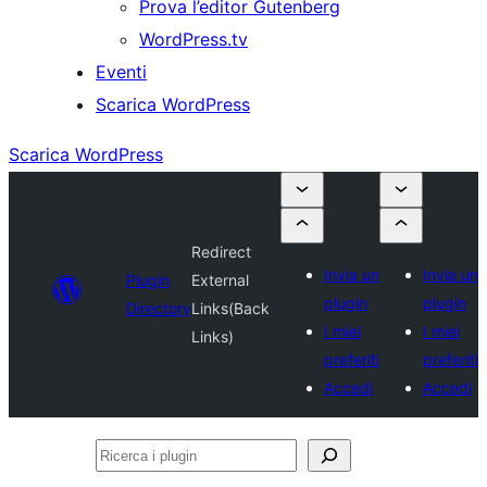
Prova l’editor Gutenberg
WordPress.tv
Eventi
Scarica WordPress
Scarica WordPress
Redirect
Invia un
Invia un
Plugin
External
plugin
plugin
Directory
Links(Back
I miei
I miei
Links)
preferiti
preferiti
Accedi
Accedi
Ricerca