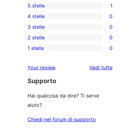
5 stelle
1
1
4 stelle
0
5-
0
3 stelle
0
recensioni
recensioni
0
2 stelle
0
a
a
recensioni
0
stelle
1 stella
0
4-
a
recensioni
0
stelle
3-
a
recensioni
le
Your review
Vedi tutte
stelle
2-
a
recensioni
stelle
Supporto
1-
stelle
Hai qualcosa da dire? Ti serve
aiuto?
Chiedi nel forum di supporto