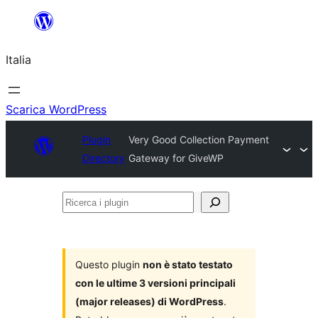
Vai
al
Italia
contenuto
Scarica WordPress
Plugin
Very Good Collection Payment
Directory
Gateway for GiveWP
Ricerca
i
plugin
Questo plugin
non è stato testato
con le ultime 3 versioni principali
(major releases) di WordPress
.