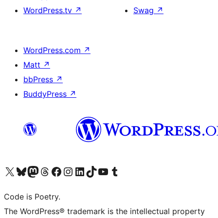
WordPress.tv
↗
Swag
↗
WordPress.com
↗
Matt
↗
bbPress
↗
BuddyPress
↗
Visita il nostro account X (ex Twitter)
Visita il nostro account Bluesky
Visita il nostro account Mastodon
Visita il nostro account Threads
Visita la nostra pagina Facebook
Visita il nostro account Instagram
Visita il nostro account LinkedIn
Visita il nostro account TikTok
Visita il nostro canale YouTube
Visita il nostro account Tumblr
Code is Poetry.
The WordPress® trademark is the intellectual property