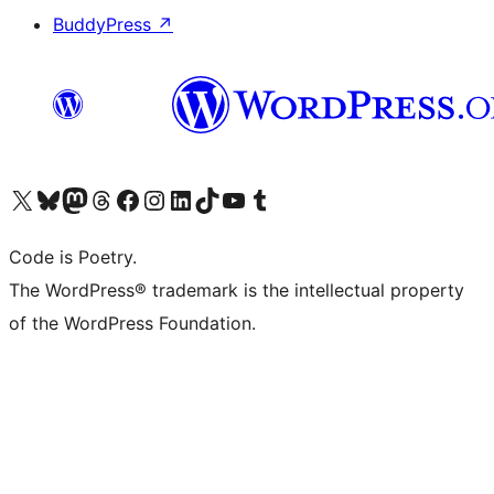
BuddyPress
↗
Visita il nostro account X (ex Twitter)
Visita il nostro account Bluesky
Visita il nostro account Mastodon
Visita il nostro account Threads
Visita la nostra pagina Facebook
Visita il nostro account Instagram
Visita il nostro account LinkedIn
Visita il nostro account TikTok
Visita il nostro canale YouTube
Visita il nostro account Tumblr
Code is Poetry.
The WordPress® trademark is the intellectual property
of the WordPress Foundation.