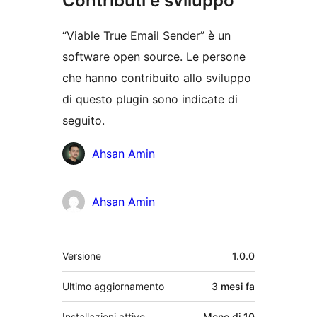
Contributi e sviluppo
“Viable True Email Sender” è un
software open source. Le persone
che hanno contribuito allo sviluppo
di questo plugin sono indicate di
seguito.
Collaboratori
Ahsan Amin
Ahsan Amin
Meta
Versione
1.0.0
Ultimo aggiornamento
3 mesi
fa
Installazioni attive
Meno di 10