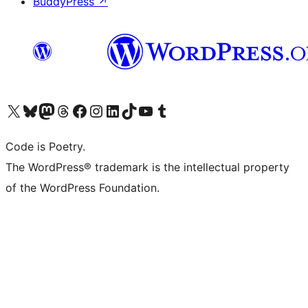
BuddyPress
↗
Visita il nostro account X (ex Twitter)
Visita il nostro account Bluesky
Visita il nostro account Mastodon
Visita il nostro account Threads
Visita la nostra pagina Facebook
Visita il nostro account Instagram
Visita il nostro account LinkedIn
Visita il nostro account TikTok
Visita il nostro canale YouTube
Visita il nostro account Tumblr
Code is Poetry.
The WordPress® trademark is the intellectual property
of the WordPress Foundation.