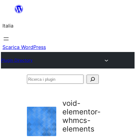
Vai
al
Italia
contenuto
Scarica WordPress
Plugin Directory
Ricerca
i
plugin
void-
elementor-
whmcs-
elements