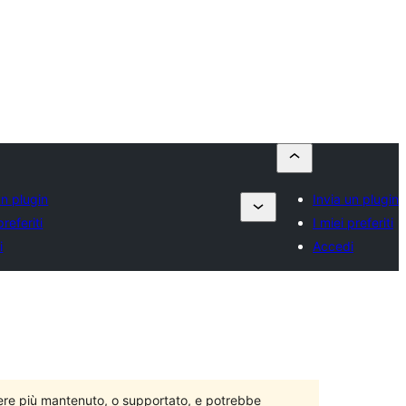
un plugin
Invia un plugin
preferiti
I miei preferiti
i
Accedi
ere più mantenuto, o supportato, e potrebbe