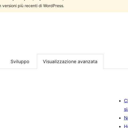
n versioni più recenti di WordPress.
Sviluppo
Visualizzazione avanzata
C
s
N
H