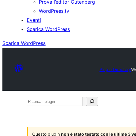
Prova l’editor Gutenberg
WordPress.tv
Eventi
Scarica WordPress
Scarica WordPress
Plugin Directory
WA
Ricerca
i
plugin
Questo plugin
non è stato testato con le ultime 3 