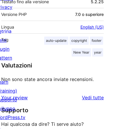
Testato fino alla versione
5.2.25
rivacy
Versione PHP
7.0 o superiore
Lingua
English (US)
etrina
emi
Tag
auto-update
copyright
footer
lugin
New Year
year
attern
Valutazioni
Non sono state ancora inviate recensioni.
earn
Training)
le
Your review
Vedi tutte
upporto
recensioni
viluppo
Supporto
ordPress.tv
Hai qualcosa da dire? Ti serve aiuto?
↗