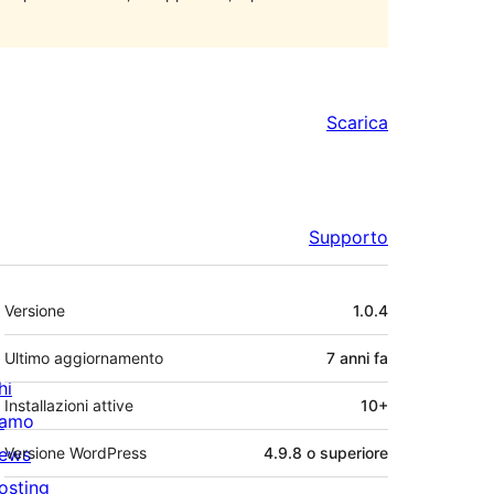
Scarica
Supporto
Meta
Versione
1.0.4
Ultimo aggiornamento
7 anni
fa
hi
Installazioni attive
10+
iamo
ews
Versione WordPress
4.9.8 o superiore
osting