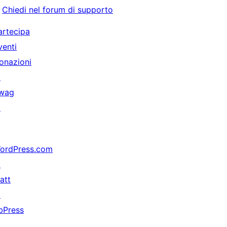
Chiedi nel forum di supporto
artecipa
venti
onazioni
↗
wag
↗
ordPress.com
↗
att
↗
bPress
↗