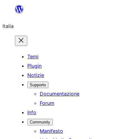
Vai
al
Italia
contenuto
Temi
Plugin
Notizie
Supporto
Documentazione
Forum
Info
Community
Manifesto