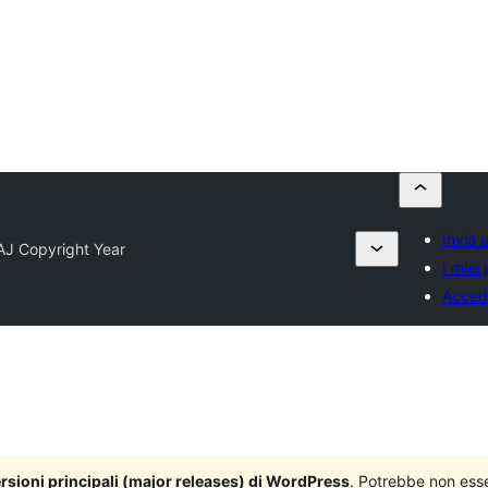
Invia 
J Copyright Year
I miei 
Acced
versioni principali (major releases) di WordPress
. Potrebbe non ess