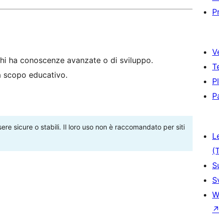
P
V
hi ha conoscenze avanzate o di sviluppo.
T
 a scopo educativo.
P
P
re sicure o stabili. Il loro uso non è raccomandato per siti
L
(
S
S
W