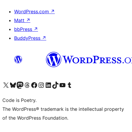
WordPress.com
↗
Matt
↗
bbPress
↗
BuddyPress
↗
Visita il nostro account X (ex Twitter)
Visita il nostro account Bluesky
Visita il nostro account Mastodon
Visita il nostro account Threads
Visita la nostra pagina Facebook
Visita il nostro account Instagram
Visita il nostro account LinkedIn
Visita il nostro account TikTok
Visita il nostro canale YouTube
Visita il nostro account Tumblr
Code is Poetry.
The WordPress® trademark is the intellectual property
of the WordPress Foundation.