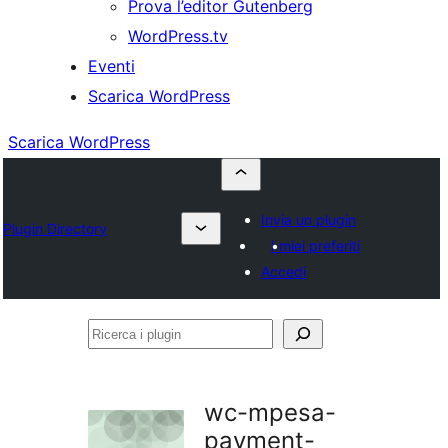
Prova l’editor Gutenberg
WordPress.tv
Eventi
Scarica WordPress
Scarica WordPress
Invia un plugin
Plugin Directory
I miei preferiti
Accedi
Ricerca
i
plugin
wc-mpesa-
payment-