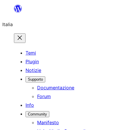
Vai
al
Italia
contenuto
Temi
Plugin
Notizie
Supporto
Documentazione
Forum
Info
Community
Manifesto