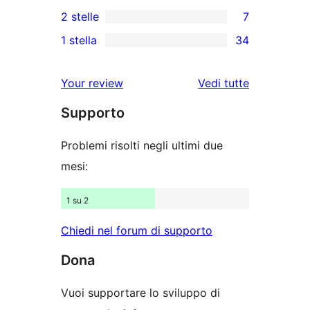
2
2 stelle
7
5-
a
recensioni
7
stelle
1 stella
34
4-
a
recensioni
34
stelle
3-
a
recensioni
le
Your review
Vedi tutte
stelle
2-
a
recensioni
stelle
Supporto
1-
stelle
Problemi risolti negli ultimi due
mesi:
1 su 2
Chiedi nel forum di supporto
Dona
Vuoi supportare lo sviluppo di