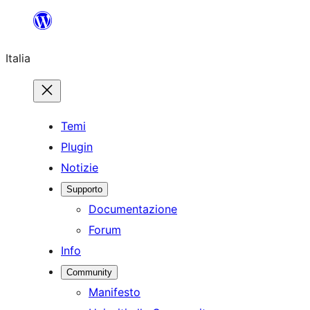
Vai
al
Italia
contenuto
Temi
Plugin
Notizie
Supporto
Documentazione
Forum
Info
Community
Manifesto