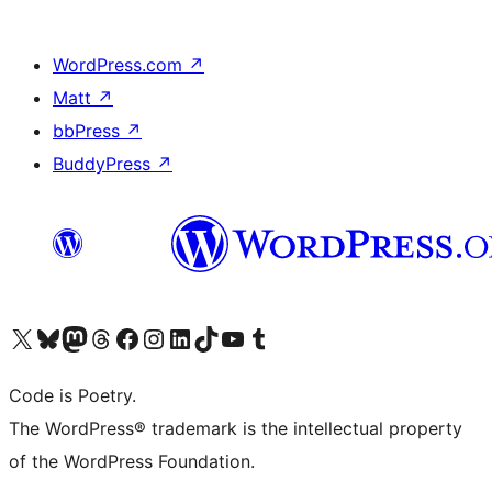
WordPress.com
↗
Matt
↗
bbPress
↗
BuddyPress
↗
Visita il nostro account X (ex Twitter)
Visita il nostro account Bluesky
Visita il nostro account Mastodon
Visita il nostro account Threads
Visita la nostra pagina Facebook
Visita il nostro account Instagram
Visita il nostro account LinkedIn
Visita il nostro account TikTok
Visita il nostro canale YouTube
Visita il nostro account Tumblr
Code is Poetry.
The WordPress® trademark is the intellectual property
of the WordPress Foundation.