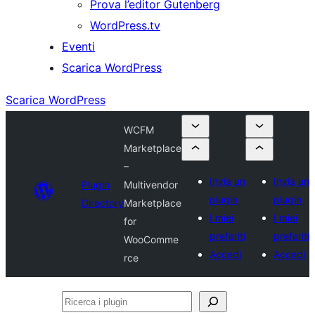
Prova l’editor Gutenberg
WordPress.tv
Eventi
Scarica WordPress
Scarica WordPress
WCFM
Marketplace
–
Invia un
Invia un
Plugin
Multivendor
plugin
plugin
Directory
Marketplace
I miei
I miei
for
preferiti
preferiti
WooComme
Accedi
Accedi
rce
Ricerca