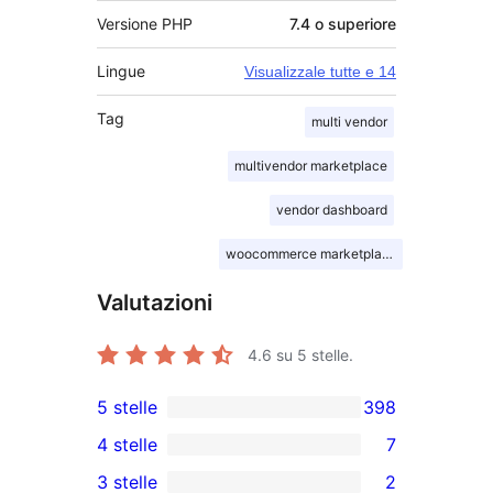
Versione PHP
7.4 o superiore
Lingue
Visualizzale tutte e 14
Tag
multi vendor
multivendor marketplace
vendor dashboard
woocommerce marketplace
Valutazioni
4.6
su 5 stelle.
5 stelle
398
398
4 stelle
7
recensioni
7
3 stelle
2
a
recensioni