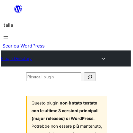
Vai
al
Italia
contenuto
Scarica WordPress
Plugin Directory
Ricerca
i
plugin
Questo plugin
non è stato testato
con le ultime 3 versioni principali
(major releases) di WordPress
.
Potrebbe non essere più mantenuto,