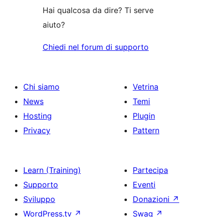
stelle
Hai qualcosa da dire? Ti serve
aiuto?
Chiedi nel forum di supporto
Chi siamo
Vetrina
News
Temi
Hosting
Plugin
Privacy
Pattern
Learn (Training)
Partecipa
Supporto
Eventi
Sviluppo
Donazioni
↗
WordPress.tv
↗
Swag
↗