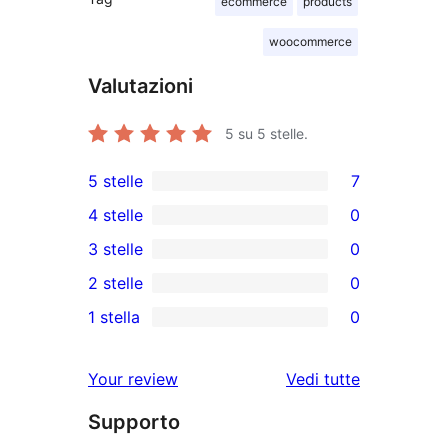
ecommerce
products
woocommerce
Valutazioni
5
su 5 stelle.
5 stelle
7
7
4 stelle
0
recensioni
0
3 stelle
0
a
recensioni
0
2 stelle
0
5-
a
recensioni
0
stelle
1 stella
0
4-
a
recensioni
0
stelle
3-
a
recensioni
le
Your review
Vedi tutte
stelle
2-
a
recensioni
stelle
Supporto
1-