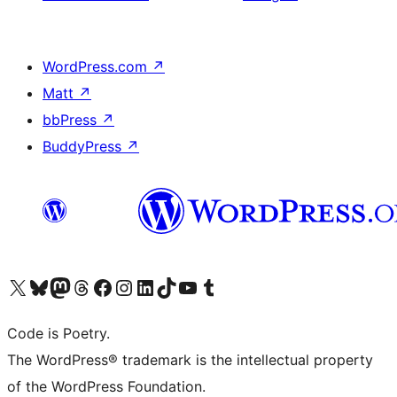
WordPress.com
↗
Matt
↗
bbPress
↗
BuddyPress
↗
Visita il nostro account X (ex Twitter)
Visita il nostro account Bluesky
Visita il nostro account Mastodon
Visita il nostro account Threads
Visita la nostra pagina Facebook
Visita il nostro account Instagram
Visita il nostro account LinkedIn
Visita il nostro account TikTok
Visita il nostro canale YouTube
Visita il nostro account Tumblr
Code is Poetry.
The WordPress® trademark is the intellectual property
of the WordPress Foundation.