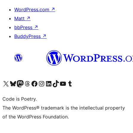
WordPress.com
↗
Matt
↗
bbPress
↗
BuddyPress
↗
Visita il nostro account X (ex Twitter)
Visita il nostro account Bluesky
Visita il nostro account Mastodon
Visita il nostro account Threads
Visita la nostra pagina Facebook
Visita il nostro account Instagram
Visita il nostro account LinkedIn
Visita il nostro account TikTok
Visita il nostro canale YouTube
Visita il nostro account Tumblr
Code is Poetry.
The WordPress® trademark is the intellectual property
of the WordPress Foundation.