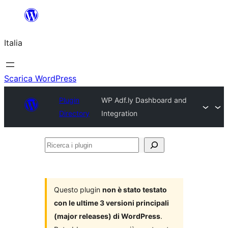
Vai
al
Italia
contenuto
Scarica WordPress
Plugin
WP Adf.ly Dashboard and
Directory
Integration
Ricerca
i
plugin
Questo plugin
non è stato testato
con le ultime 3 versioni principali
(major releases) di WordPress
.