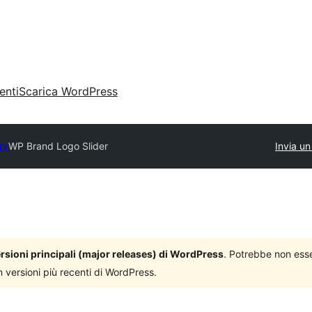
enti
Scarica WordPress
ry
WP Brand Logo Slider
Invia un
versioni principali (major releases) di WordPress
. Potrebbe non ess
n versioni più recenti di WordPress.