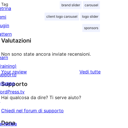
Tag
brand slider
carousel
etrina
emi
client logo carousel
logo slider
lugin
sponsors
attern
Valutazioni
Non sono state ancora inviate recensioni.
earn
Training)
le
Your review
Vedi tutte
upporto
recensioni
viluppo
Supporto
ordPress.tv
Hai qualcosa da dire? Ti serve aiuto?
↗
Chiedi nel forum di supporto
Dona
artecipa