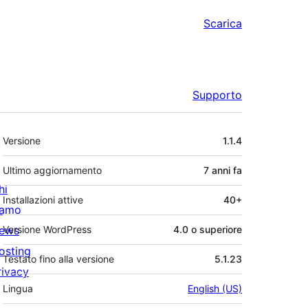
Scarica
Supporto
Meta
Versione
1.1.4
Ultimo aggiornamento
7 anni
fa
hi
Installazioni attive
40+
iamo
ews
Versione WordPress
4.0 o superiore
osting
Testato fino alla versione
5.1.23
rivacy
Lingua
English (US)