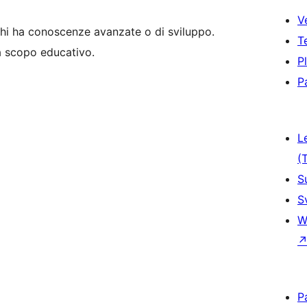
V
hi ha conoscenze avanzate o di sviluppo.
T
 a scopo educativo.
P
P
L
(
S
S
W
P