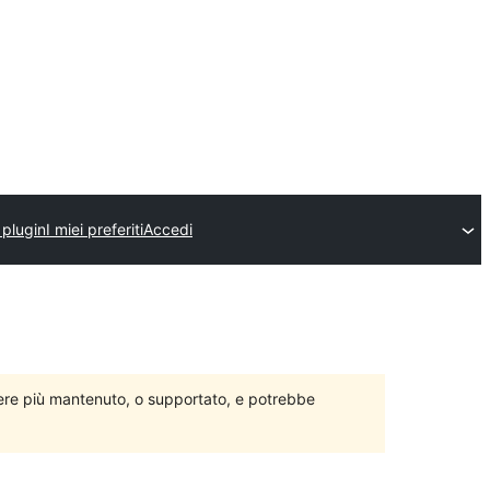
 plugin
I miei preferiti
Accedi
ere più mantenuto, o supportato, e potrebbe