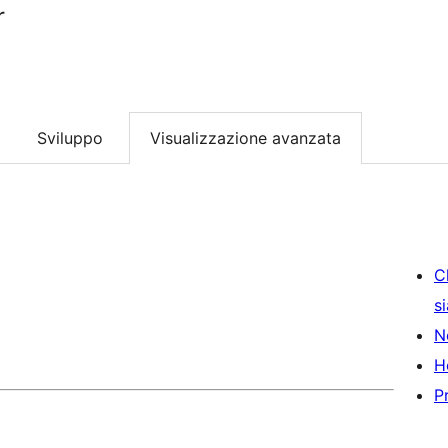
r
Sviluppo
Visualizzazione avanzata
C
s
N
H
P