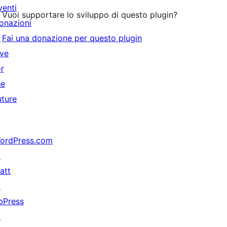
venti
Vuoi supportare lo sviluppo di questo plugin?
onazioni
↗
Fai una donazione per questo plugin
ive
or
he
uture
ordPress.com
↗
att
↗
bPress
↗