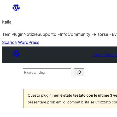
Vai
al
Italia
contenuto
Temi
Plugin
Notizie
Supporto
Info
Community
Risorse
Ev
Scarica WordPress
Plugin Directo
Ricerca
i
plugin
Questo plugin
non è stato testato con le ultime 3 
presentare problemi di compatibilità se utilizzato co