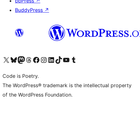
bbPress
↗
BuddyPress
↗
Visita il nostro account X (ex Twitter)
Visita il nostro account Bluesky
Visita il nostro account Mastodon
Visita il nostro account Threads
Visita la nostra pagina Facebook
Visita il nostro account Instagram
Visita il nostro account LinkedIn
Visita il nostro account TikTok
Visita il nostro canale YouTube
Visita il nostro account Tumblr
Code is Poetry.
The WordPress® trademark is the intellectual property
of the WordPress Foundation.