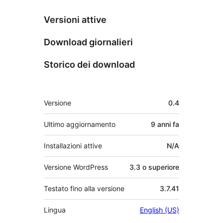
Versioni attive
Download giornalieri
Storico dei download
Meta
Versione
0.4
Ultimo aggiornamento
9 anni
fa
Installazioni attive
N/A
Versione WordPress
3.3 o superiore
Testato fino alla versione
3.7.41
Lingua
English (US)