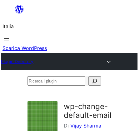
Vai
al
Italia
contenuto
Scarica WordPress
Plugin Directory
Ricerca
i
plugin
wp-change-
default-email
Di
Vijay Sharma