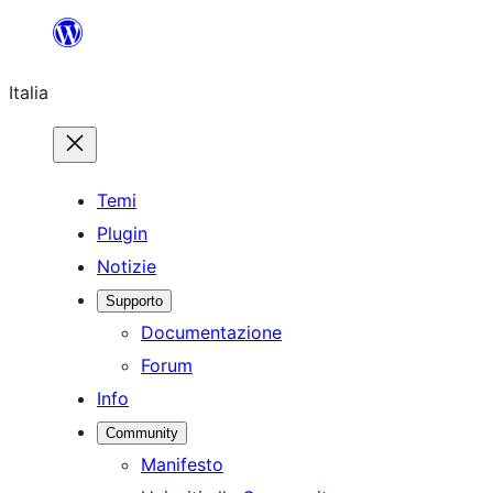
Vai
al
Italia
contenuto
Temi
Plugin
Notizie
Supporto
Documentazione
Forum
Info
Community
Manifesto