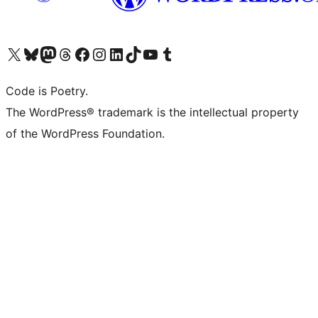
Visita il nostro account X (ex Twitter)
Visita il nostro account Bluesky
Visita il nostro account Mastodon
Visita il nostro account Threads
Visita la nostra pagina Facebook
Visita il nostro account Instagram
Visita il nostro account LinkedIn
Visita il nostro account TikTok
Visita il nostro canale YouTube
Visita il nostro account Tumblr
Code is Poetry.
The WordPress® trademark is the intellectual property
of the WordPress Foundation.