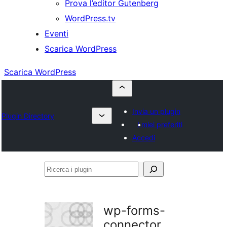
Prova l’editor Gutenberg
WordPress.tv
Eventi
Scarica WordPress
Scarica WordPress
Invia un plugin
Plugin Directory
I miei preferiti
Accedi
Ricerca
i
plugin
wp-forms-
connector