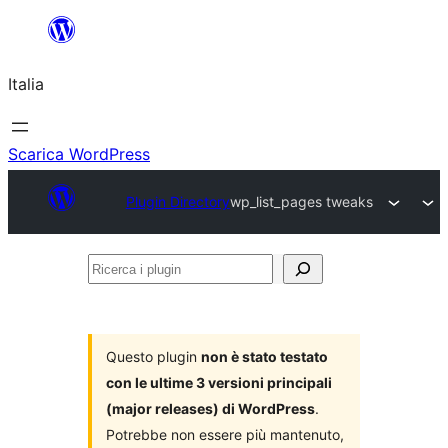
Vai
al
Italia
contenuto
Scarica WordPress
Plugin Directory
wp_list_pages tweaks
Ricerca
i
plugin
Questo plugin
non è stato testato
con le ultime 3 versioni principali
(major releases) di WordPress
.
Potrebbe non essere più mantenuto,