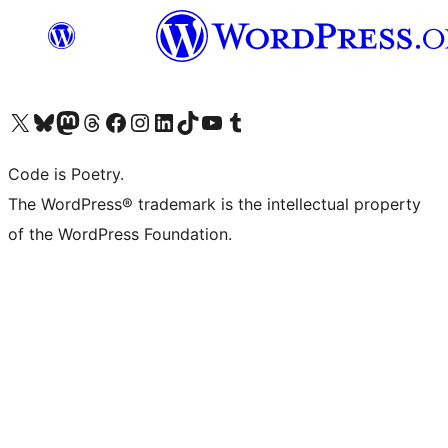
Visita il nostro account X (ex Twitter)
Visita il nostro account Bluesky
Visita il nostro account Mastodon
Visita il nostro account Threads
Visita la nostra pagina Facebook
Visita il nostro account Instagram
Visita il nostro account LinkedIn
Visita il nostro account TikTok
Visita il nostro canale YouTube
Visita il nostro account Tumblr
Code is Poetry.
The WordPress® trademark is the intellectual property
of the WordPress Foundation.