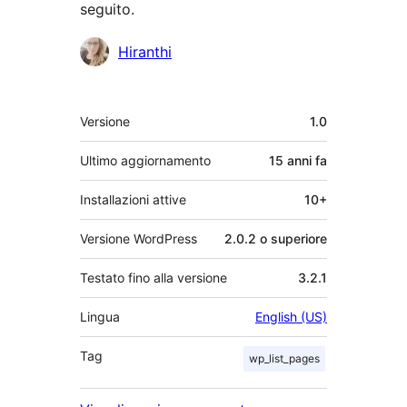
seguito.
Collaboratori
Hiranthi
Meta
Versione
1.0
Ultimo aggiornamento
15 anni
fa
Installazioni attive
10+
Versione WordPress
2.0.2 o superiore
Testato fino alla versione
3.2.1
Lingua
English (US)
Tag
wp_list_pages