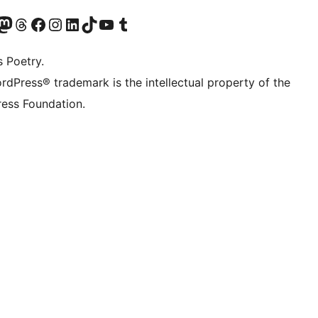
t X (ex Twitter)
ostro account Bluesky
sita il nostro account Mastodon
Visita il nostro account Threads
Visita la nostra pagina Facebook
Visita il nostro account Instagram
Visita il nostro account LinkedIn
Visita il nostro account TikTok
Visita il nostro canale YouTube
Visita il nostro account Tumblr
s Poetry.
rdPress® trademark is the intellectual property of the
ess Foundation.