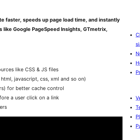
faster, speeds up page load time, and instantly
s like Google PageSpeed Insights, GTmetrix,
C
s
N
H
urces like CSS & JS files
P
tml, javascript, css, xml and so on)
s) for better cache control
re a user click on a link
V
ers
T
P
P