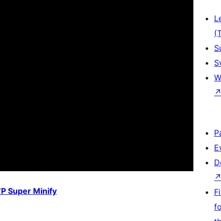
L
(
S
S
W
P
E
D
P Super Minify
F
f