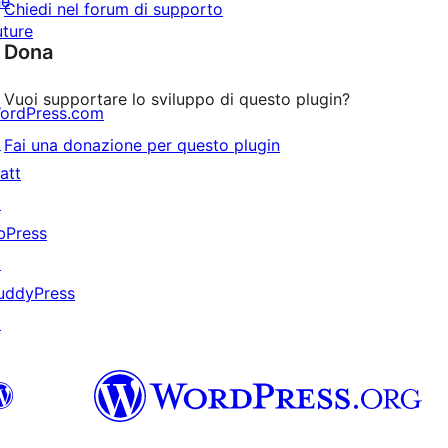
he
Chiedi nel forum di supporto
uture
Dona
Vuoi supportare lo sviluppo di questo plugin?
ordPress.com
↗
Fai una donazione per questo plugin
att
↗
bPress
↗
uddyPress
↗