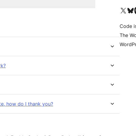
Visita il nostro accoun
Visita il n
Vi
Code i
The Wo
WordPr
rk?
te, how do I thank you?