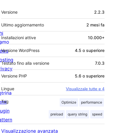
Meta
Versione
2.2.3
Ultimo aggiornamento
2 mesi
fa
hi
Installazioni attive
10.000+
iamo
ews
Versione WordPress
4.5 o superiore
osting
Testato fino alla versione
7.0.3
rivacy
Versione PHP
5.6 o superiore
Lingue
Visualizzale tutte e 4
etrina
emi
Tag
Optimize
performance
lugin
preload
query string
speed
attern
Visualizzazione avanzata