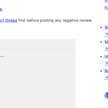
t
F
b
.
rt thread
first before posting any negative review.
W
M
b
B