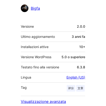
Bigfa
Meta
Versione
2.0.0
Ultimo aggiornamento
3 anni
fa
Installazioni attive
10+
Versione WordPress
5.0 o superiore
Testato fino alla versione
6.3.8
Lingua
English (US)
Tag
评分
文章
Visualizzazione avanzata