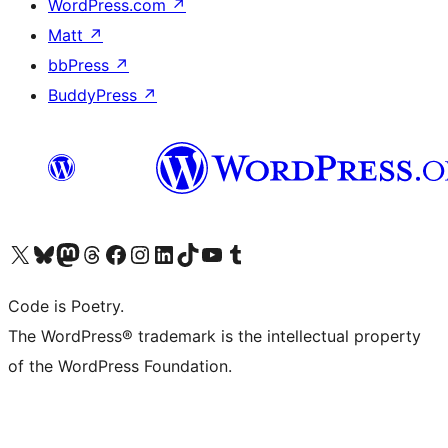
WordPress.com
↗
Matt
↗
bbPress
↗
BuddyPress
↗
Visita il nostro account X (ex Twitter)
Visita il nostro account Bluesky
Visita il nostro account Mastodon
Visita il nostro account Threads
Visita la nostra pagina Facebook
Visita il nostro account Instagram
Visita il nostro account LinkedIn
Visita il nostro account TikTok
Visita il nostro canale YouTube
Visita il nostro account Tumblr
Code is Poetry.
The WordPress® trademark is the intellectual property
of the WordPress Foundation.