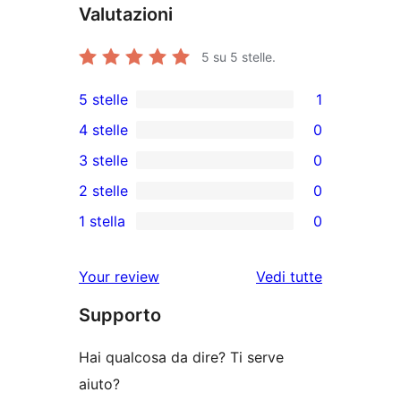
Valutazioni
5
su 5 stelle.
5 stelle
1
1
4 stelle
0
5-
0
3 stelle
0
recensioni
recensioni
0
2 stelle
0
a
a
recensioni
0
stelle
1 stella
0
4-
a
recensioni
0
stelle
3-
a
recensioni
le
Your review
Vedi tutte
stelle
2-
a
recensioni
stelle
Supporto
1-
stelle
Hai qualcosa da dire? Ti serve
aiuto?