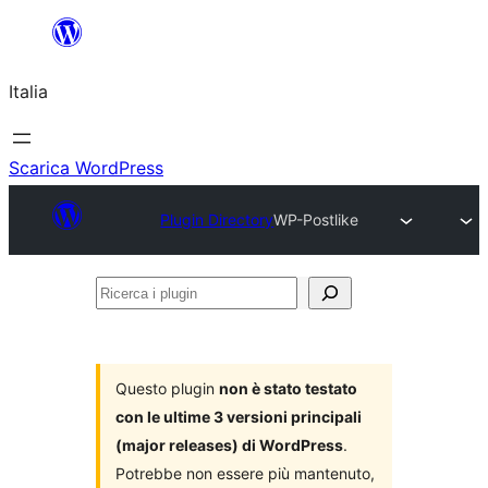
Vai
al
Italia
contenuto
Scarica WordPress
Plugin Directory
WP-Postlike
Ricerca
i
plugin
Questo plugin
non è stato testato
con le ultime 3 versioni principali
(major releases) di WordPress
.
Potrebbe non essere più mantenuto,