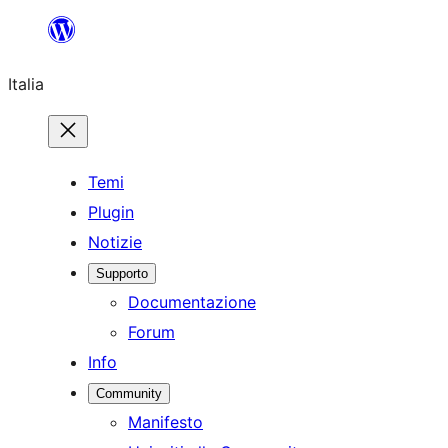
Vai
al
Italia
contenuto
Temi
Plugin
Notizie
Supporto
Documentazione
Forum
Info
Community
Manifesto