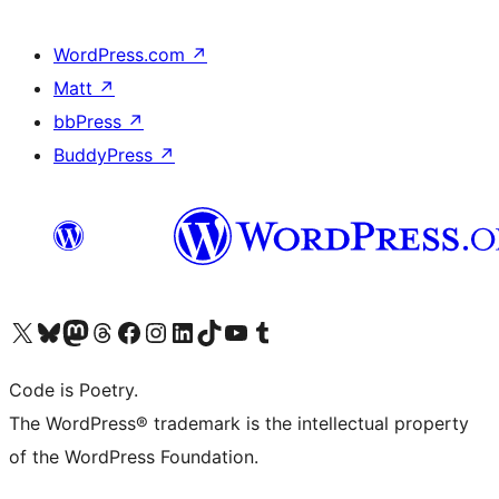
WordPress.com
↗
Matt
↗
bbPress
↗
BuddyPress
↗
Visita il nostro account X (ex Twitter)
Visita il nostro account Bluesky
Visita il nostro account Mastodon
Visita il nostro account Threads
Visita la nostra pagina Facebook
Visita il nostro account Instagram
Visita il nostro account LinkedIn
Visita il nostro account TikTok
Visita il nostro canale YouTube
Visita il nostro account Tumblr
Code is Poetry.
The WordPress® trademark is the intellectual property
of the WordPress Foundation.