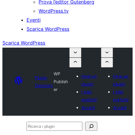
Prova l’editor Gutenberg
WordPress.tv
Eventi
Scarica WordPress
Scarica WordPress
WP
Invia un
Invia un
Plugin
Publish
plugin
plugin
Directory
er
I miei
I miei
preferiti
preferiti
Accedi
Accedi
Ricerca