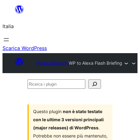
Vai
al
Italia
contenuto
Scarica WordPress
Plugin Directory
WP to Alexa Flash Briefing
Ricerca
i
plugin
Questo plugin
non è stato testato
con le ultime 3 versioni principali
(major releases) di WordPress
.
Potrebbe non essere più mantenuto,