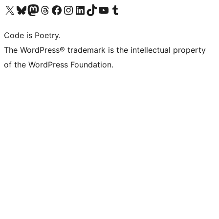
Visita il nostro account X (ex Twitter)
Visita il nostro account Bluesky
Visita il nostro account Mastodon
Visita il nostro account Threads
Visita la nostra pagina Facebook
Visita il nostro account Instagram
Visita il nostro account LinkedIn
Visita il nostro account TikTok
Visita il nostro canale YouTube
Visita il nostro account Tumblr
Code is Poetry.
The WordPress® trademark is the intellectual property
of the WordPress Foundation.