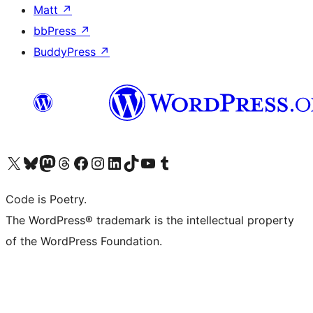
Matt
↗
bbPress
↗
BuddyPress
↗
Visita il nostro account X (ex Twitter)
Visita il nostro account Bluesky
Visita il nostro account Mastodon
Visita il nostro account Threads
Visita la nostra pagina Facebook
Visita il nostro account Instagram
Visita il nostro account LinkedIn
Visita il nostro account TikTok
Visita il nostro canale YouTube
Visita il nostro account Tumblr
Code is Poetry.
The WordPress® trademark is the intellectual property
of the WordPress Foundation.