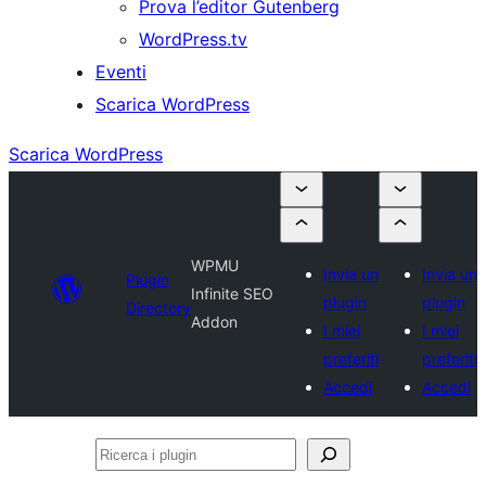
Prova l’editor Gutenberg
WordPress.tv
Eventi
Scarica WordPress
Scarica WordPress
WPMU
Invia un
Invia un
Plugin
Infinite SEO
plugin
plugin
Directory
Addon
I miei
I miei
preferiti
preferiti
Accedi
Accedi
Ricerca