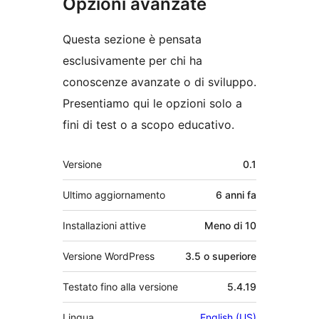
Opzioni avanzate
Questa sezione è pensata
esclusivamente per chi ha
conoscenze avanzate o di sviluppo.
Presentiamo qui le opzioni solo a
fini di test o a scopo educativo.
Meta
Versione
0.1
Ultimo aggiornamento
6 anni
fa
Installazioni attive
Meno di 10
Versione WordPress
3.5 o superiore
Testato fino alla versione
5.4.19
Lingua
English (US)