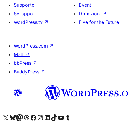
Supporto
Eventi
Sviluppo
Donazioni
↗
WordPress.tv
↗
Five for the Future
WordPress.com
↗
Matt
↗
bbPress
↗
BuddyPress
↗
Visita il nostro account X (ex Twitter)
Visita il nostro account Bluesky
Visita il nostro account Mastodon
Visita il nostro account Threads
Visita la nostra pagina Facebook
Visita il nostro account Instagram
Visita il nostro account LinkedIn
Visita il nostro account TikTok
Visita il nostro canale YouTube
Visita il nostro account Tumblr