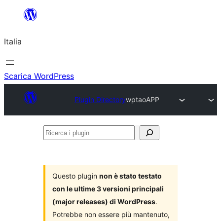
Vai
al
Italia
contenuto
Scarica WordPress
Plugin Directory
wptaoAPP
Ricerca
i
plugin
Questo plugin
non è stato testato
con le ultime 3 versioni principali
(major releases) di WordPress
.
Potrebbe non essere più mantenuto,