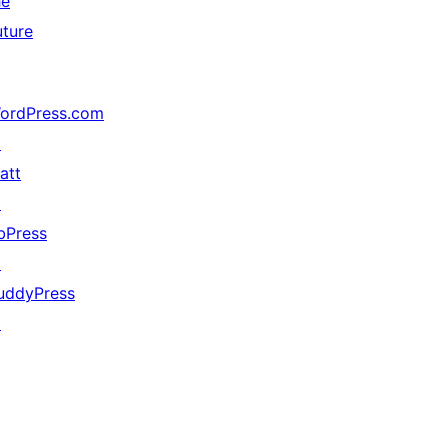
he
uture
ordPress.com
↗
att
↗
bPress
↗
uddyPress
↗