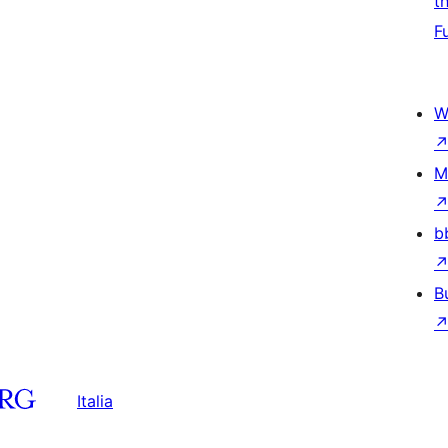
t
F
W
M
b
B
Italia