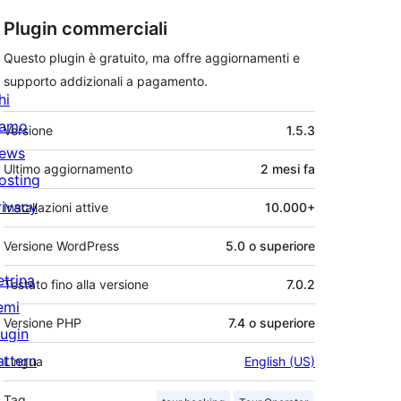
Plugin commerciali
Questo plugin è gratuito, ma offre aggiornamenti e
supporto addizionali a pagamento.
hi
Meta
iamo
Versione
1.5.3
ews
Ultimo aggiornamento
2 mesi
fa
osting
rivacy
Installazioni attive
10.000+
Versione WordPress
5.0 o superiore
etrina
Testato fino alla versione
7.0.2
emi
Versione PHP
7.4 o superiore
lugin
attern
Lingua
English (US)
Tag