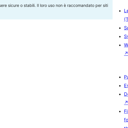
re sicure o stabili. Il loro uso non è raccomandato per siti
L
(
S
S
W
P
E
D
F
f