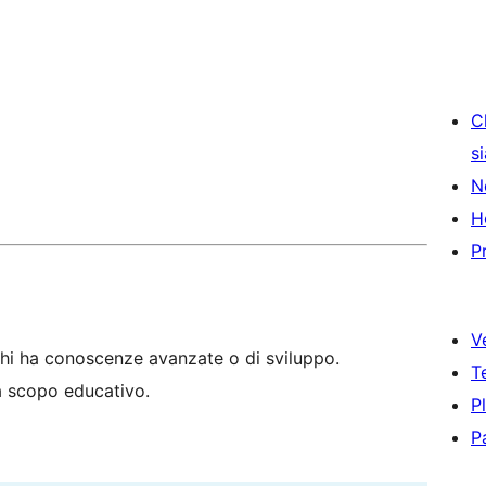
C
s
N
H
P
V
hi ha conoscenze avanzate o di sviluppo.
T
 a scopo educativo.
P
P