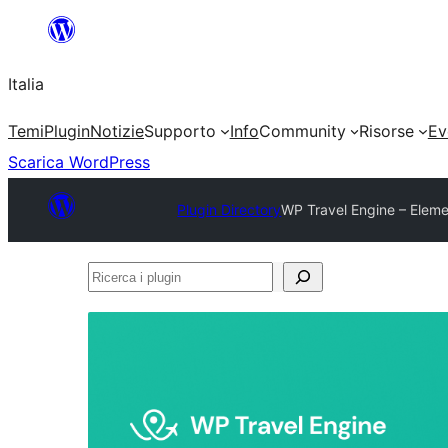
Vai
al
Italia
contenuto
Temi
Plugin
Notizie
Supporto
Info
Community
Risorse
Ev
Scarica WordPress
Plugin Directory
WP Travel Engine – Eleme
Ricerca
i
plugin