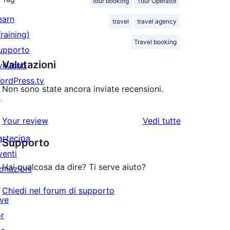
tour booking
Tour Operator
earn
travel
travel agency
Training)
Travel booking
upporto
Valutazioni
viluppo
ordPress.tv
Non sono state ancora inviate recensioni.
↗
le
Your review
Vedi tutte
recensioni
artecipa
Supporto
venti
Hai qualcosa da dire? Ti serve aiuto?
onazioni
↗
Chiedi nel forum di supporto
ive
or