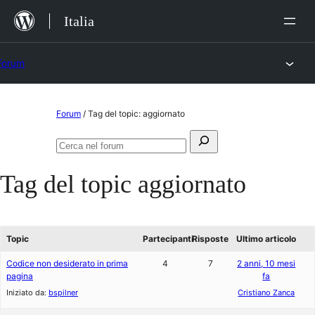
Salta
Italia
al
contenuto
Forum
Vai
Forum
/
Tag del topic: aggiornato
al
Cerca:
contenuto
Cerca
nel
Tag del topic
aggiornato
forum
Topic
Partecipanti
Risposte
Ultimo articolo
Codice non desiderato in prima
4
7
2 anni, 10 mesi
pagina
fa
Iniziato da:
bspilner
Cristiano Zanca