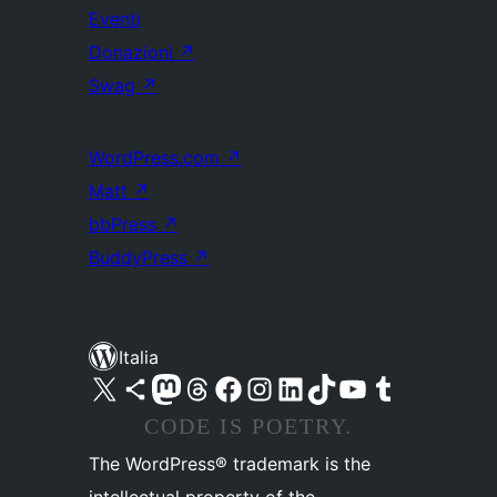
Eventi
Donazioni
↗
Swag
↗
WordPress.com
↗
Matt
↗
bbPress
↗
BuddyPress
↗
Italia
Visita il nostro account X (ex Twitter)
Visita il nostro account Bluesky
Visita il nostro account Mastodon
Visita il nostro account Threads
Visita la nostra pagina Facebook
Visita il nostro account Instagram
Visita il nostro account LinkedIn
Visita il nostro account TikTok
Visita il nostro canale YouTube
Visita il nostro account Tumblr
CODE IS POETRY.
The WordPress® trademark is the