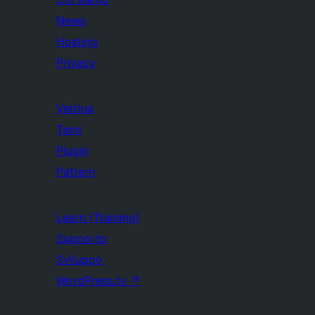
News
Hosting
Privacy
Vetrina
Temi
Plugin
Pattern
Learn (Training)
Supporto
Sviluppo
WordPress.tv
↗