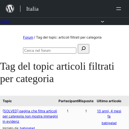
Salta
Italia
al
contenuto
Forum
Vai
Forum
/
Tag del topic: articoli filtrati per categoria
al
Cerca:
contenuto
Cerca
nel
Tag del topic
articoli filtrati
forum
per categoria
Topic
Partecipanti
Risposte
Ultimo articolo
[SOLVED] pagina che filtra articoli
1
1
10 anni, 4 mesi
per categoria non mostra immagini
fa
in evidenz
babigalad
Iniziato da:
babigalad