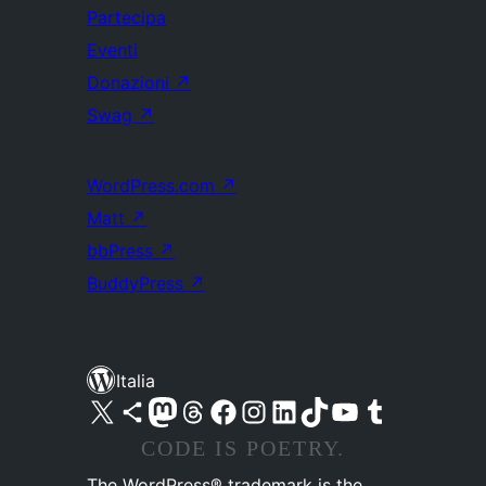
Partecipa
Eventi
Donazioni
↗
Swag
↗
WordPress.com
↗
Matt
↗
bbPress
↗
BuddyPress
↗
Italia
Visita il nostro account X (ex Twitter)
Visita il nostro account Bluesky
Visita il nostro account Mastodon
Visita il nostro account Threads
Visita la nostra pagina Facebook
Visita il nostro account Instagram
Visita il nostro account LinkedIn
Visita il nostro account TikTok
Visita il nostro canale YouTube
Visita il nostro account Tumblr
CODE IS POETRY.
The WordPress® trademark is the