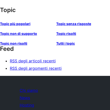
Topic
Topic più popolari
Topic senza risposte
Topic non di supporto
Topic risolti
Topic non risolti
Tutti i topic
Feed
RSS degli articoli recenti
RSS degli argomenti recenti
Chi siamo
News
Hosting