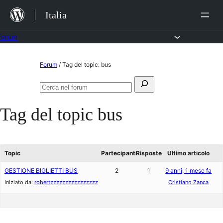
Salta
Italia
al
contenuto
Forum
Vai
Forum
/
Tag del topic: bus
al
Cerca:
contenuto
Cerca
nel
Tag del topic
bus
forum
Topic
Partecipanti
Risposte
Ultimo articolo
GESTIONE BIGLIETTI BUS
2
1
9 anni, 1 mese fa
Iniziato da:
robertzzzzzzzzzzzzzzzz
Cristiano Zanca