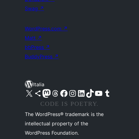
Swag
↗
WordPress.com
↗
Matt
↗
bbPress
↗
BuddyPress
↗
Italia
Visita il nostro account X (ex Twitter)
Visita il nostro account Bluesky
Visita il nostro account Mastodon
Visita il nostro account Threads
Visita la nostra pagina Facebook
Visita il nostro account Instagram
Visita il nostro account LinkedIn
Visita il nostro account TikTok
Visita il nostro canale YouTube
Visita il nostro account Tumblr
CODE IS POETRY.
The WordPress® trademark is the
intellectual property of the
WordPress Foundation.